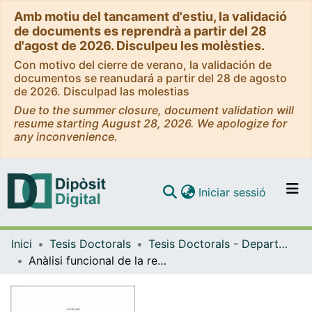
Amb motiu del tancament d'estiu, la validació
de documents es reprendrà a partir del 28
d'agost de 2026. Disculpeu les molèsties.
Con motivo del cierre de verano, la validación de
documentos se reanudará a partir del 28 de agosto
de 2026. Disculpad las molestias
Due to the summer closure, document validation will
resume starting August 28, 2026. We apologize for
any inconvenience.
(current)
Iniciar sessió
Comunitats i col·leccions
Inici
Tesis Doctorals
Tesis Doctorals - Departament - Bioquímica i Biologia Molecular (Divisió III)
Navega per tot el DD
Anàlisi funcional de la regió N-terminal de l'HMG-CoA reductasa d'Arabidopsis
Com publicar
Contacte