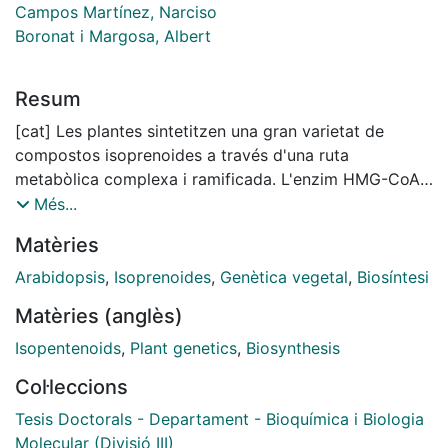
Campos Martínez, Narciso
Boronat i Margosa, Albert
Resum
[cat] Les plantes sintetitzen una gran varietat de
compostos isoprenoides a través d'una ruta
metabòlica complexa i ramificada. L'enzim HMG-CoA
reductasa (HMGR) catalitza la conversió d'HMG-CoA
Més...
en mevalonat, una etapa limitant de flux per la
Matèries
biosíntesis d'isoprenoides en el citosol-reticle
endoplasmàtic (RE). En totes les espècies de plantes
Arabidopsis
,
Isoprenoides
,
Genètica vegetal
,
Biosíntesi
analitzades existeixen vàries isoformes d'HMGR
Matèries (anglès)
codificades per petites famílies multigèniques. En el
cas d'Arabidopsis, existeixen dos gens ( HMG1 i HMG2
Isopentenoids
,
Plant genetics
,
Biosynthesis
) que codifiquen per tres isoformes de l'enzim:
Col·leccions
HMGR1L, HMGR1S i HMGR2. Múltiples estudis
suggereixen que les isoformes d'HMGR de plantes
Tesis Doctorals - Departament - Bioquímica i Biologia
estarien implicades en la síntesi d'isoprenoides
Molecular (Divisió III)