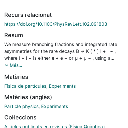
Recurs relacionat
https://doi.org/10.1103/PhysRevLett.102.091803
Resum
We measure branching fractions and integrated rate
asymmetries for the rare decays B → K ( * ) l + l − ,
where l + l − is either e + e − or μ + μ − , using a
sample of 384 × 10 6 B ¯¯¯ B events collected with the
Més...
BABAR detector at the PEP-II e + e − collider. We find
Matèries
no evidence for direct C P or lepton-flavor
asymmetries. However, for dilepton masses below the
Física de partícules
,
Experiments
J / ψ resonance, we find evidence for unexpectedly
Matèries (anglès)
large isospin asymmetries in both B → K l + l − and B
→ K ∗ l + l − which differ, respectively, by 3.2 σ and
Particle physics
,
Experiments
2.7 σ , including systematic uncertainties, from the
Col·leccions
standard model expectations.
Articles publicats en revistes (Física Quàntica i