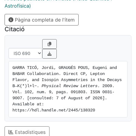
Astrofísica)
Pàgina completa de l'ítem
Citació
GARRA TICÓ, Jordi, GRAUGÉS POUS, Eugeni and 
BABAR Collaboration. Direct CP, Lepton 
Flavor, and Isospin Asymmetries in the Decays 
B→K(*)l+l−. 
Physical Review Letters
. 2009. 
Vol. 102, num. 9, pags. 091803. ISSN 0031-
9007. [consulted: 7 of August of 2026]. 
Available at: 
https://hdl.handle.net/2445/138320
Estadístiques