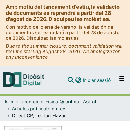
Amb motiu del tancament d'estiu, la validació
de documents es reprendrà a partir del 28
d'agost de 2026. Disculpeu les molèsties.
Con motivo del cierre de verano, la validación de
documentos se reanudará a partir del 28 de agosto
de 2026. Disculpad las molestias
Due to the summer closure, document validation will
resume starting August 28, 2026. We apologize for
any inconvenience.
(current)
Iniciar sessió
Comunitats i col·leccions
Inici
Recerca
Física Quàntica i Astrofísica
Navega per tot el DD
Articles publicats en revistes (Física Quàntica i Astrofísica)
Com publicar
Direct CP, Lepton Flavor, and Isospin Asymmetries in the Decays B→K(*)l+l−
Contacte