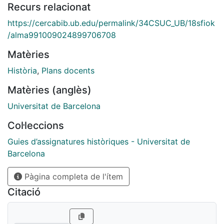
Recurs relacionat
https://cercabib.ub.edu/permalink/34CSUC_UB/18sfiok
/alma991009024899706708
Matèries
Història
,
Plans docents
Matèries (anglès)
Universitat de Barcelona
Col·leccions
Guies d’assignatures històriques - Universitat de
Barcelona
Pàgina completa de l'ítem
Citació