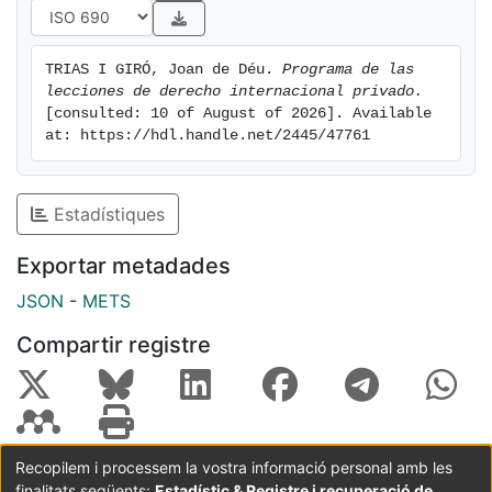
TRIAS I GIRÓ, Joan de Déu. 
Programa de las 
lecciones de derecho internacional privado.
[consulted: 10 of August of 2026]. Available 
at: https://hdl.handle.net/2445/47761
Estadístiques
Exportar metadades
JSON
-
METS
Compartir registre
Recopilem i processem la vostra informació personal amb les
finalitats següents:
Estadístic & Registre i recuperació de
Coordinació:
CRAI UB
Avís legal
Metadades