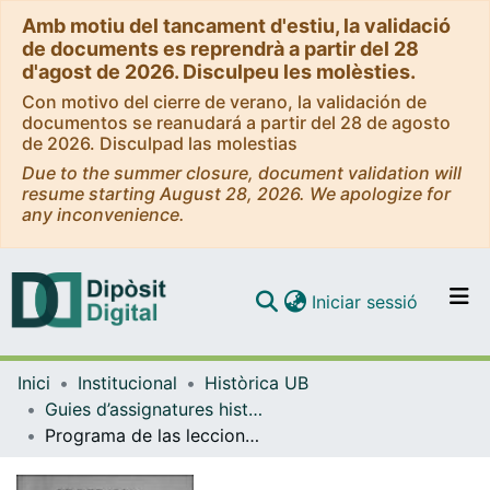
Amb motiu del tancament d'estiu, la validació
de documents es reprendrà a partir del 28
d'agost de 2026. Disculpeu les molèsties.
Con motivo del cierre de verano, la validación de
documentos se reanudará a partir del 28 de agosto
de 2026. Disculpad las molestias
Due to the summer closure, document validation will
resume starting August 28, 2026. We apologize for
any inconvenience.
(current)
Iniciar sessió
Comunitats i col·leccions
Inici
Institucional
Històrica UB
Navega per tot el DD
Guies d’assignatures històriques - Universitat de Barcelona
Com publicar
Programa de las lecciones de derecho internacional privado
Contacte