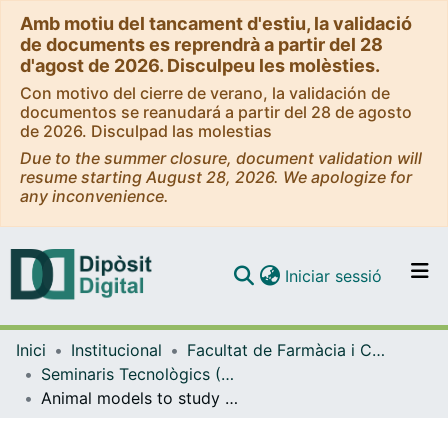
Amb motiu del tancament d'estiu, la validació
de documents es reprendrà a partir del 28
d'agost de 2026. Disculpeu les molèsties.
Con motivo del cierre de verano, la validación de
documentos se reanudará a partir del 28 de agosto
de 2026. Disculpad las molestias
Due to the summer closure, document validation will
resume starting August 28, 2026. We apologize for
any inconvenience.
(current)
Iniciar sessió
Comunitats i col·leccions
Inici
Institucional
Facultat de Farmàcia i Ciències de l'Alimentació
Navega per tot el DD
Seminaris Tecnològics (Facultat de Farmàcia i Ciències de l'Alimentació)
Com publicar
Animal models to study zoonotic infections (Seminari tecnològic 2022)
Contacte