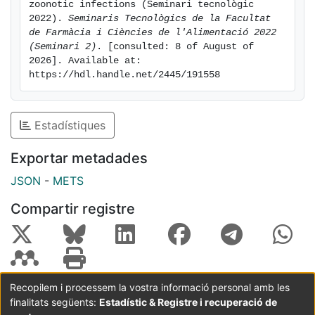
zoonotic infections (Seminari tecnològic 
2022). 
Seminaris Tecnològics de la Facultat 
de Farmàcia i Ciències de l'Alimentació 2022 
(Seminari 2)
. [consulted: 8 of August of 
2026]. Available at: 
https://hdl.handle.net/2445/191558
Estadístiques
Exportar metadades
JSON
-
METS
Compartir registre
Recopilem i processem la vostra informació personal amb les
finalitats següents:
Estadístic & Registre i recuperació de
Coordinació:
CRAI UB
Avís legal
Metadades
subjectes a: