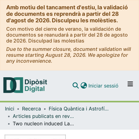
Amb motiu del tancament d'estiu, la validació
de documents es reprendrà a partir del 28
d'agost de 2026. Disculpeu les molèsties.
Con motivo del cierre de verano, la validación de
documentos se reanudará a partir del 28 de agosto
de 2026. Disculpad las molestias
Due to the summer closure, document validation will
resume starting August 28, 2026. We apologize for
any inconvenience.
(current)
Iniciar sessió
Comunitats i col·leccions
Inici
Recerca
Física Quàntica i Astrofísica
Navega per tot el DD
Articles publicats en revistes (Física Quàntica i Astrofísica)
Com publicar
Two nucleon induced Lambda decay and the proton to neutron induced ratio
Contacte