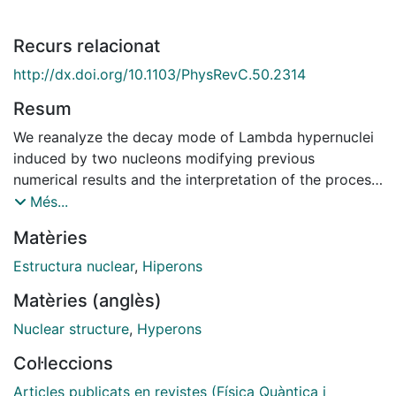
Recurs relacionat
http://dx.doi.org/10.1103/PhysRevC.50.2314
Resum
We reanalyze the decay mode of Lambda hypernuclei
induced by two nucleons modifying previous
numerical results and the interpretation of the process.
The repercussions of this channel in the ratio of
Més...
neutron to proton induced Lambda decay is studied in
Matèries
detail in connection with the present experimental
data. This leads to ratios that are in greater
Estructura nuclear
,
Hiperons
contradiction with usual one pion exchange models
Matèries (anglès)
than those deduced before.
Nuclear structure
,
Hyperons
Col·leccions
Articles publicats en revistes (Física Quàntica i