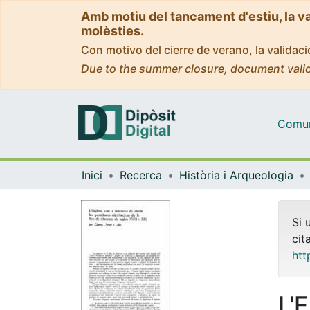
Amb motiu del tancament d'estiu, la v
molèsties.
Con motivo del cierre de verano, la valida
Due to the summer closure, document valid
Comuni
Inici
Recerca
Història i Arqueologia
Si 
cit
htt
L'