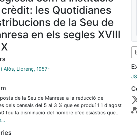
 crèdit: les Quotidianes
stribucions de la Seu de
nresa en els segles XVIII
IX
rs
E
 i Alòs, Llorenç, 1957-
J
um
C
sposta de la Seu de Manresa a la reducció de
res dels censals del 5 al 3 % que es produí 1'1 d'agost
50 fou la disminució del nombre d'eclesiàstics que
 dret a distribució a un màxim de 50. Els patrons
...
eneficis iniciaren un plet contra la Comunitat de
ries
iciats per desacord amb la mesura i argumentaven el