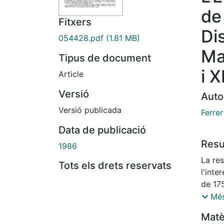
de
Fitxers
Di
054428.pdf
(1.81 MB)
Ma
Tipus de document
i X
Article
Versió
Auto
Versió publicada
Ferrer
Data de publicació
Res
1986
La re
Tots els drets reservats
l'inte
de 17
tenien
Més
dels b
Matè
Benef