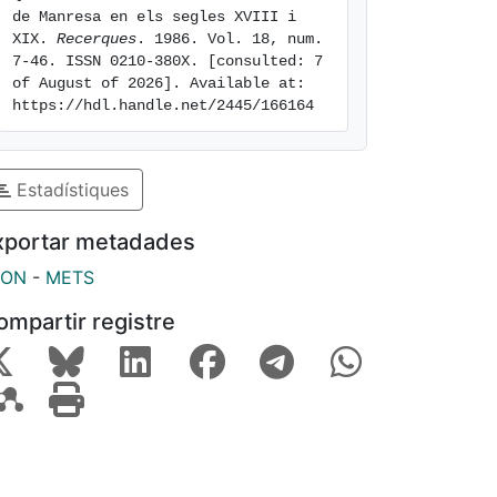
de Manresa en els segles XVIII i 
XIX. 
Recerques
. 1986. Vol. 18, num. 
7-46. ISSN 0210-380X. [consulted: 7 
of August of 2026]. Available at: 
https://hdl.handle.net/2445/166164
Estadístiques
xportar metadades
SON
-
METS
ompartir registre