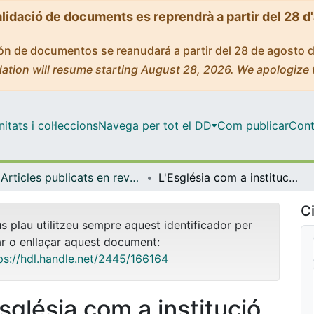
alidació de documents es reprendrà a partir del 28 d
ción de documentos se reanudará a partir del 28 de agosto 
ation will resume starting August 28, 2026. We apologize 
tats i col·leccions
Navega per tot el DD
Com publicar
Cont
Articles publicats en revistes (Història i Arqueologia)
L'Església com a institució de crèdit: les Quotidianes Distribucions de la Seu de Manresa en els segles XVIII i XIX
Ci
us plau utilitzeu sempre aquest identificador per
ar o enllaçar aquest document:
ps://hdl.handle.net/2445/166164
Església com a institució