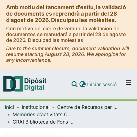
Amb motiu del tancament d'estiu, la validació
de documents es reprendrà a partir del 28
d'agost de 2026. Disculpeu les molèsties.
Con motivo del cierre de verano, la validación de
documentos se reanudará a partir del 28 de agosto
de 2026. Disculpad las molestias
Due to the summer closure, document validation will
resume starting August 28, 2026. We apologize for
any inconvenience.
(current)
Iniciar sessió
Comunitats i col·leccions
Inici
Institucional
Centre de Recursos per a l'Aprenentatge i la Investigació (CRAI-UB) - Institucional
Navega per tot el DD
Memòries d'activitats CRAI Biblioteques i Unitats (CRAI-UB)
Com publicar
CRAI Biblioteca de Fons Antic. Memòria 2023
Contacte