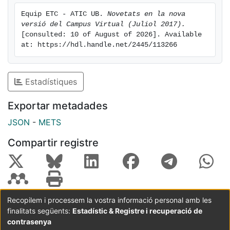
Equip ETC - ATIC UB. 
Novetats en la nova 
versió del Campus Virtual (Juliol 2017).
[consulted: 10 of August of 2026]. Available 
at: https://hdl.handle.net/2445/113266
Estadístiques
Exportar metadades
JSON
-
METS
Compartir registre
Recopilem i processem la vostra informació personal amb les
finalitats següents:
Estadístic & Registre i recuperació de
Coordinació:
CRAI UB
Avís legal
Metadades
subjectes a:
contrasenya