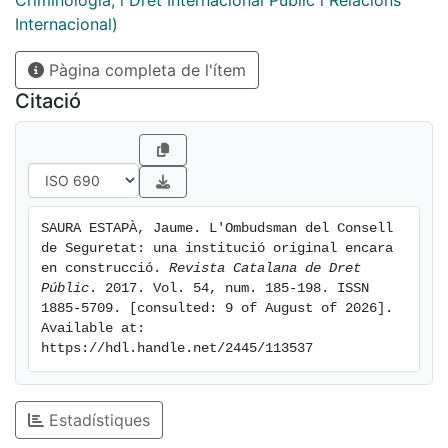
Criminologia, i Dret Internacional Públic i Relacions
from individuals or entities subject to sanctions
Internacional)
imposed within the framework of the fight against
Pàgina completa de l'ítem
international terrorism. This article examines the
reasons that have led the UN to create such a
Citació
mechanism and whether, given its configuration and
functions, this body meets the requirements
traditionally expected of an ombudsman. We conclude
that, despite some institutional shortcomings, the
Security Council Ombudsperson has shown a high
SAURA ESTAPÀ, Jaume. L'Ombudsman del Consell 
degree of effectiveness, and that this is a figure with
de Seguretat: una institució original encara 
the potential to strengthen the due process in this field
en construcció. 
Revista Catalana de Dret 
of international relations.
Públic
. 2017. Vol. 54, num. 185-198. ISSN 
1885-5709. [consulted: 9 of August of 2026]. 
Available at: 
https://hdl.handle.net/2445/113537
Estadístiques