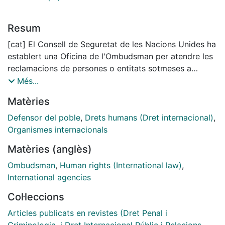
Resum
[cat] El Consell de Seguretat de les Nacions Unides ha
establert una Oficina de l'Ombudsman per atendre les
reclamacions de persones o entitats sotmeses a
sancions imposades en el marc de la lluita contra el
Més...
terrorisme internacional. L'article examina les raons
Matèries
que han conduit l'ONU a crear aital mecanisme i si, per
la seva configuració i funcions, aquest òrgan reuneix
Defensor del poble
,
Drets humans (Dret internacional)
,
els requisits que tradicionalment s'espera d'una
Organismes internacionals
institució de l'Ombudsman. Conclourem que, malgrat
Matèries (anglès)
alguns defectes institucionals, l'Ombudsman del
Consell de Seguretat ha mostrat una alta taxa
Ombudsman
,
Human rights (International law)
,
d'efectivitat, i que és una figura amb potencialitat per
International agencies
enfortir el procés just en aquest àmbit de les relacions
Col·leccions
internacionals.
[eng] The United Nations Security Council has set up
Articles publicats en revistes (Dret Penal i
an Ombudsperson’s Office to deal with complaints