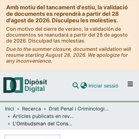
Amb motiu del tancament d'estiu, la validació
de documents es reprendrà a partir del 28
d'agost de 2026. Disculpeu les molèsties.
Con motivo del cierre de verano, la validación de
documentos se reanudará a partir del 28 de agosto
de 2026. Disculpad las molestias
Due to the summer closure, document validation will
resume starting August 28, 2026. We apologize for
any inconvenience.
(current)
Iniciar sessió
Comunitats i col·leccions
Inici
Recerca
Dret Penal i Criminologia, i Dret Internacional Públic i Relacions Internacional
Navega per tot el DD
Articles publicats en revistes (Dret Penal i Criminologia, i Dret Internacional Públic i Relacions Internacional)
Com publicar
L'Ombudsman del Consell de Seguretat: una institució original encara en construcció
Contacte