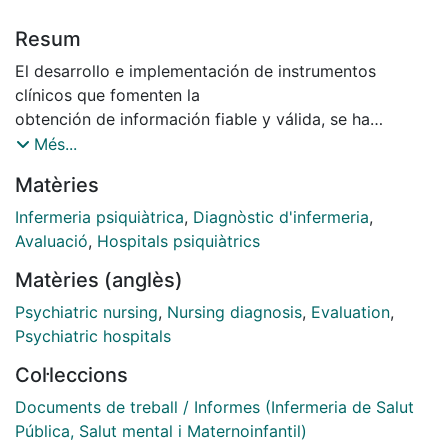
Resum
El desarrollo e implementación de instrumentos
clínicos que fomenten la
obtención de información fiable y válida, se ha
convertido en la actualidad en un elemento crucial
Més...
para cualquier disciplina clínica, en aras de
Matèries
proporcionar herramientas de diagnóstico fiables para
la detección de las situaciones de salud que presentan
Infermeria psiquiàtrica
,
Diagnòstic d'infermeria
,
los pacientes y para la verificación de la eficacia
Avaluació
,
Hospitals psiquiàtrics
terapéutica de las intervenciones.
Matèries (anglès)
Esto ha supuesto un interés creciente por el uso y la
validación de las
Psychiatric nursing
,
Nursing diagnosis
,
Evaluation
,
taxonomías enfermeras en distintos ámbitos. Este
Psychiatric hospitals
auge de las taxonomías
Col·leccions
viene en parte fundamentado por el reconocimiento
de que los criterios
Documents de treball / Informes (Infermeria de Salut
diagnósticos fiables son requisitos previos para poder
Pública, Salut mental i Maternoinfantil)