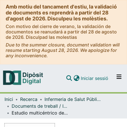
Amb motiu del tancament d'estiu, la validació
de documents es reprendrà a partir del 28
d'agost de 2026. Disculpeu les molèsties.
Con motivo del cierre de verano, la validación de
documentos se reanudará a partir del 28 de agosto
de 2026. Disculpad las molestias
Due to the summer closure, document validation will
resume starting August 28, 2026. We apologize for
any inconvenience.
(current)
Iniciar sessió
Comunitats i col·leccions
Inici
Recerca
Infermeria de Salut Pública, Salut Mental i Maternoinfantil
Navega per tot el DD
Documents de treball / Informes (Infermeria de Salut Pública, Salut mental i Maternoinfantil)
Com publicar
Estudio multicéntrico del uso y utilidad de las taxonomías enfermeras en unidades de hospitalización psiquiátrica
Contacte