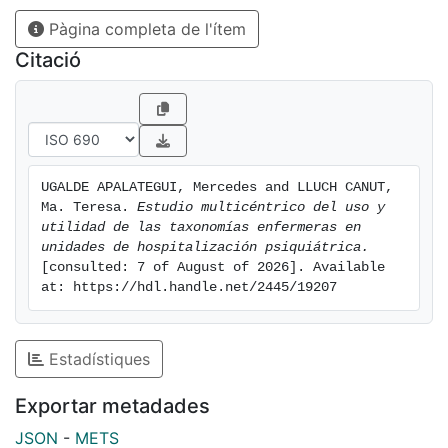
realizar estudios
Pàgina completa de l'ítem
epidemiológicos válidos, identificar los problemas más
frecuentes que
Citació
presentan los pacientes en distintos ámbitos
sanitarios, demostrar las
aportaciones que realizan las enfermeras para la
mejora de la salud y por
supuesto la planificación de los recursos asistenciales
UGALDE APALATEGUI, Mercedes and LLUCH CANUT, 
y humanos en los
Ma. Teresa. 
Estudio multicéntrico del uso y 
centros de salud y los costes atribuibles.
utilidad de las taxonomías enfermeras en 
unidades de hospitalización psiquiátrica.
[consulted: 7 of August of 2026]. Available 
at: https://hdl.handle.net/2445/19207
Estadístiques
Exportar metadades
JSON
-
METS