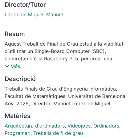
Director/Tutor
López de Miguel, Manuel
Resum
Aquest Treball de Final de Grau estudia la viabilitat
d’utilitzar un Single-Board Computer (SBC),
concretament la Raspberry Pi 5, per crear una
microconsola capaç d’emular videojocs de diverses
Més...
consoles clàssiques i modernes. En primer lloc, s’hi
Descripció
analitzen els conceptes bàsics sobre els SBC, les
microconsoles i l’emulació de videojocs, posant èmfasi
Treballs Finals de Grau d'Enginyeria Informàtica,
en la seva evolució i en els reptes tècnics que suposa.
Facultat de Matemàtiques, Universitat de Barcelona,
A continuació, es descriu el procés de configuració i
Any: 2025, Director: Manuel López de Miguel
prova de diferents plataformes (RetroArch, Recalbox,
Matèries
Lakka), així com la instal·lació manual de diversos
nuclis d’emulació per tal de reproduir sistemes com
Arquitectura d'ordinadors
,
Videojocs
,
Ordinadors
,
Game Boy Advance, Nintendo DS, PSP o GameCube.
Programari
,
Treballs de fi de grau