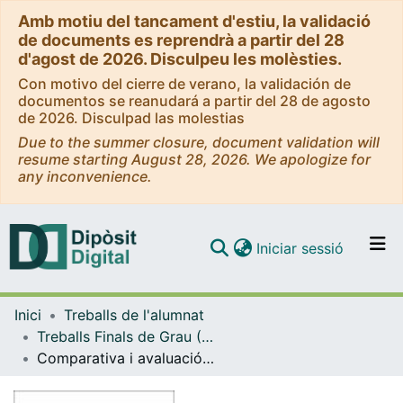
Amb motiu del tancament d'estiu, la validació
de documents es reprendrà a partir del 28
d'agost de 2026. Disculpeu les molèsties.
Con motivo del cierre de verano, la validación de
documentos se reanudará a partir del 28 de agosto
de 2026. Disculpad las molestias
Due to the summer closure, document validation will
resume starting August 28, 2026. We apologize for
any inconvenience.
(current)
Iniciar sessió
Comunitats i col·leccions
Inici
Treballs de l'alumnat
Navega per tot el DD
Treballs Finals de Grau (TFG) - Enginyeria Informàtica
Com publicar
Comparativa i avaluació de sistemes d'emulació en microconsoles amb un Single-Board Computer
Contacte