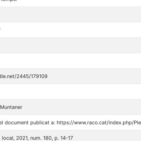
f
ndle.net/2445/179109
 Muntaner
l document publicat a: https://www.raco.cat/index.php/P
a local, 2021, num. 180, p. 14-17