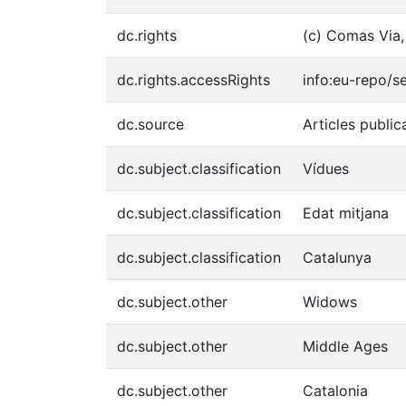
dc.rights
(c) Comas Via,
dc.rights.accessRights
info:eu-repo/
dc.source
Articles public
dc.subject.classification
Vídues
dc.subject.classification
Edat mitjana
dc.subject.classification
Catalunya
dc.subject.other
Widows
dc.subject.other
Middle Ages
dc.subject.other
Catalonia