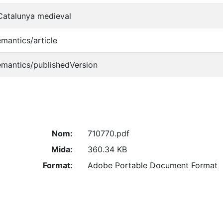
 Catalunya medieval
emantics/article
emantics/publishedVersion
Nom:
710770.pdf
Mida:
360.34 KB
Format:
Adobe Portable Document Format