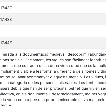
:17:43Z
:17:43Z
:17:44Z
 mirada a la documentació medieval, descobrim l'abundànc
cions socials. Certament, les vídues són fàcilment identifi
arament que es tracta d'una dona vídua o bé que és la mulle
 àmpliament visible a les fonts, a diferència dels homes vidus
nom no sol anar acompanyat d'aquesta menció. Les vídues, ig
de la categoria de les persones miserables. Les fonts medi
sers dèbils que han de ser protegits, pel fet que vivien se
ol·lectiva, en els documents i, desgraciadament, moltes veg
e la vídua com a persona pobra i miserable es va mantenir, 
l temps.