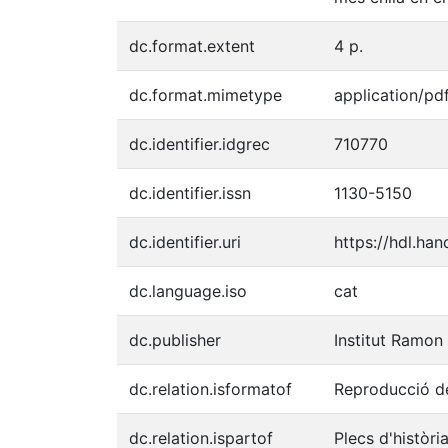
dc.format.extent
4 p.
dc.format.mimetype
application/pd
dc.identifier.idgrec
710770
dc.identifier.issn
1130-5150
dc.identifier.uri
https://hdl.ha
dc.language.iso
cat
dc.publisher
Institut Ramon
dc.relation.isformatof
Reproducció de
dc.relation.ispartof
Plecs d'històri