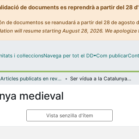
alidació de documents es reprendrà a partir del 28 d
ción de documentos se reanudará a partir del 28 de agosto 
ation will resume starting August 28, 2026. We apologize 
tats i col·leccions
Navega per tot el DD
Com publicar
Cont
Articles publicats en revistes (Història i Arqueologia)
Ser vídua a la Catalunya medieval
unya medieval
Vista senzilla d'ítem