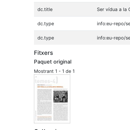
dc.title
Ser vídua a la
dc.type
info:eu-repo/s
dc.type
info:eu-repo/s
Fitxers
Paquet original
Mostrant
1 - 1 de 1