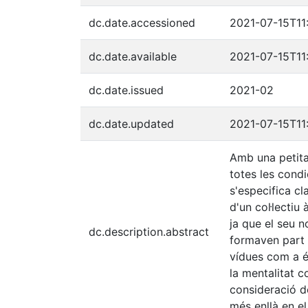
dc.date.accessioned
2021-07-15T11
dc.date.available
2021-07-15T11
dc.date.issued
2021-02
dc.date.updated
2021-07-15T11
Amb una petita
totes les condi
s'especifica cl
d'un col·lectiu
ja que el seu 
dc.description.abstract
formaven part 
vídues com a és
la mentalitat c
consideració d
més enllà en e