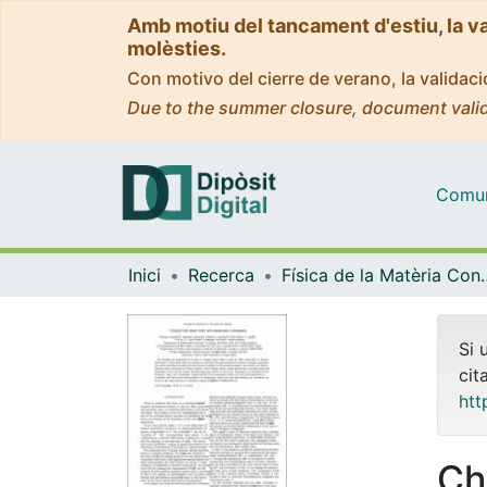
Amb motiu del tancament d'estiu, la v
molèsties.
Con motivo del cierre de verano, la valida
Due to the summer closure, document valid
Comuni
Inici
Recerca
Física de la M
Si 
cit
htt
Ch