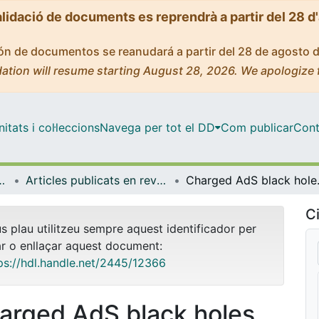
alidació de documents es reprendrà a partir del 28 d
ción de documentos se reanudará a partir del 28 de agosto 
ation will resume starting August 28, 2026. We apologize 
tats i col·leccions
Navega per tot el DD
Com publicar
Cont
atèria Condensada
Articles publicats en revistes (Física de la Matèria Condensada)
Charged AdS
Ci
us plau utilitzeu sempre aquest identificador per
ar o enllaçar aquest document:
ps://hdl.handle.net/2445/12366
arged AdS black holes