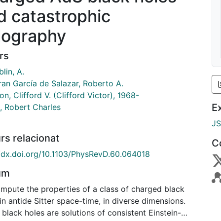
d catastrophic
lography
rs
lin, A.
an García de Salazar, Roberto A.
n, Clifford V. (Clifford Victor), 1968-
E
, Robert Charles
J
rs relacionat
C
//dx.doi.org/10.1103/PhysRevD.60.064018
um
mpute the properties of a class of charged black
in antide Sitter space-time, in diverse dimensions.
black holes are solutions of consistent Einstein-