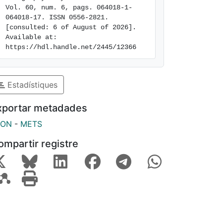
Vol. 60, num. 6, pags. 064018-1-
064018-17. ISSN 0556-2821. 
[consulted: 6 of August of 2026]. 
Available at: 
https://hdl.handle.net/2445/12366
Estadístiques
xportar metadades
SON
-
METS
ompartir registre