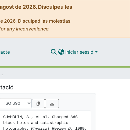
'agost de 2026. Disculpeu les
de 2026. Disculpad las molestias
for any inconvenience.
acte
Iniciar sessió
 black holes and catastrophic holography
tació
CHAMBLIN, A., et al. Charged AdS 
black holes and catastrophic 
holography. 
Physical Review D
. 1999. 