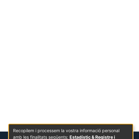
Recopilem i processem la vostra informació personal
amb les finalitats següents:
Estadístic & Registre i