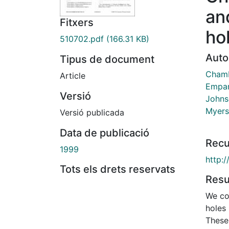
an
Fitxers
ho
510702.pdf
(166.31 KB)
Auto
Tipus de document
Chamb
Article
Empar
Versió
Johnso
Myers
Versió publicada
Data de publicació
Recu
1999
http:
Tots els drets reservats
Res
We co
holes 
These 