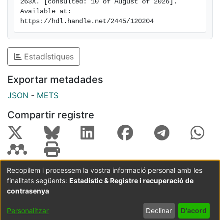
263X. [consulted: 10 of August of 2026]. 
driver of marine restoration outcomes and shows how
Available at: 
demographic knowledge and modeling tools can help
https://hdl.handle.net/2445/120204
managers to anticipate the dynamics and timescales
of restored populations.
Estadístiques
Exportar metadades
JSON
-
METS
Compartir registre
Recopilem i processem la vostra informació personal amb les
finalitats següents:
Estadístic & Registre i recuperació de
Coordinació:
CRAI UB
Avís legal
Metadades
subjectes a:
contrasenya
Configuració
Política de
Acord
Personalitzar
Declinar
D'acord
de cookies
privadesa
d'usuari