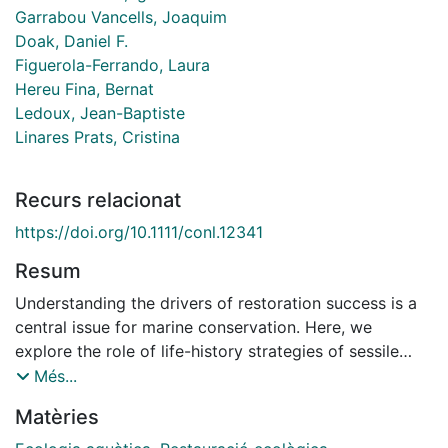
Garrabou Vancells, Joaquim
Doak, Daniel F.
Figuerola-Ferrando, Laura
Hereu Fina, Bernat
Ledoux, Jean-Baptiste
Linares Prats, Cristina
Recurs relacionat
https://doi.org/10.1111/conl.12341
Resum
Understanding the drivers of restoration success is a
central issue for marine conservation. Here, we
explore the role of life-history strategies of sessile
marine species in shaping restoration outcomes and
Més...
their associated timescales. A transplantation
Matèries
experiment for the extremely slow-growing and
threatened octocoral Corallium rubrum was highly