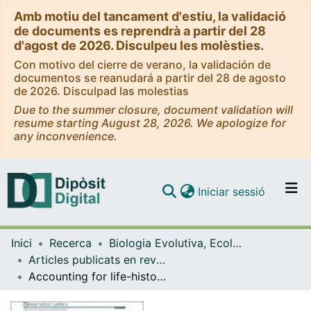
Amb motiu del tancament d'estiu, la validació
de documents es reprendrà a partir del 28
d'agost de 2026. Disculpeu les molèsties.
Con motivo del cierre de verano, la validación de
documentos se reanudará a partir del 28 de agosto
de 2026. Disculpad las molestias
Due to the summer closure, document validation will
resume starting August 28, 2026. We apologize for
any inconvenience.
(current)
Iniciar sessió
Comunitats i col·leccions
Inici
Recerca
Biologia Evolutiva, Ecologia i Ciències Ambientals
Navega per tot el DD
Articles publicats en revistes (Biologia Evolutiva, Ecologia i Ciències Ambientals)
Com publicar
Accounting for life-history strategies and timescales in marine restoration
Contacte