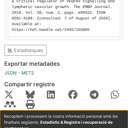
a critical regulator of VEGFR3 signalling and 
data suggest that ILK facilitates mechanically
lymphatic vascular growth. 
The EMBO Journal
. 
regulated VEGFR3 signalling via controlling its
2019. Vol. 38, num. 2, pags. e99322. ISSN 
0261-4189. [consulted: 7 of August of 2026]. 
interaction with β1 integrin and thus ensures proper
Available at: 
development of lymphatic vessels.
https://hdl.handle.net/2445/155805
Estadístiques
Exportar metadades
JSON
-
METS
Compartir registre
Recopilem i processem la vostra informació personal amb les
finalitats següents:
Estadístic & Registre i recuperació de
Coordinació:
CRAI UB
Avís legal
Metadades
subjectes a: