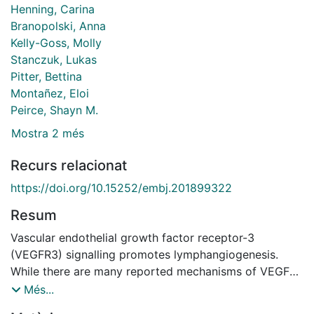
Henning, Carina
Branopolski, Anna
Kelly-Goss, Molly
Stanczuk, Lukas
Pitter, Bettina
Montañez, Eloi
Peirce, Shayn M.
Mostra 2 més
Recurs relacionat
https://doi.org/10.15252/embj.201899322
Resum
Vascular endothelial growth factor receptor-3
(VEGFR3) signalling promotes lymphangiogenesis.
While there are many reported mechanisms of VEGFR3
activation, there is little understanding of how VEGFR3
Més...
signalling is attenuated to prevent lymphatic vascular