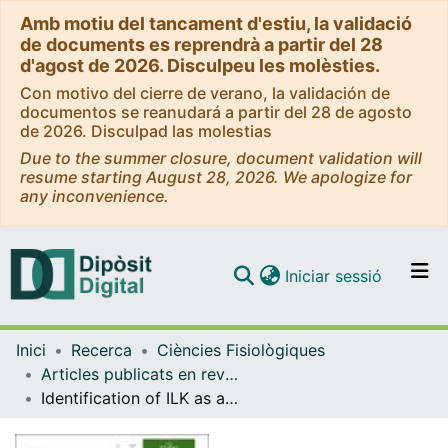
Amb motiu del tancament d'estiu, la validació
de documents es reprendrà a partir del 28
d'agost de 2026. Disculpeu les molèsties.
Con motivo del cierre de verano, la validación de
documentos se reanudará a partir del 28 de agosto
de 2026. Disculpad las molestias
Due to the summer closure, document validation will
resume starting August 28, 2026. We apologize for
any inconvenience.
(current)
Iniciar sessió
Comunitats i col·leccions
Inici
Recerca
Ciències Fisiològiques
Navega per tot el DD
Articles publicats en revistes (Ciències Fisiològiques)
Com publicar
Identification of ILK as a critical regulator of VEGFR3 signalling and lymphatic vascular growth
Contacte