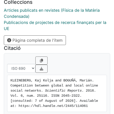
Col·leccions
local networks. In other words, inter-country social ties
lead to increased fitness of the international network.
Articles publicats en revistes (Física de la Matèria
To study the competition between an international
Condensada)
network and local ones, we construct a 1:1000 scale
Publicacions de projectes de recerca finançats per la
model of the digital world, consisting of the 80
UE
countries with the most Internet users. Under certain
Pàgina completa de l'ítem
conditions, this leads to the extinction of local
networks; whereas under different conditions, local
Citació
networks can persist and even dominate completely. In
particular, our model suggests that, with the
parameters that best reproduce the empirical overtake
of Facebook, this overtake could have not taken place
with a significant probability
KLEINEBERG, Kaj Kolja and BOGUÑÁ, Marián. 
Competition between global and local online 
social networks. 
Scientific Reports
. 2016. 
Vol. 6, num. 25116. ISSN 2045-2322. 
[consulted: 7 of August of 2026]. Available 
at: https://hdl.handle.net/2445/114061