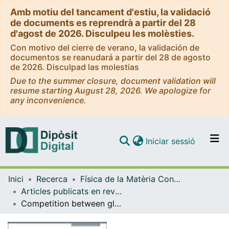
Amb motiu del tancament d'estiu, la validació
de documents es reprendrà a partir del 28
d'agost de 2026. Disculpeu les molèsties.
Con motivo del cierre de verano, la validación de
documentos se reanudará a partir del 28 de agosto
de 2026. Disculpad las molestias
Due to the summer closure, document validation will
resume starting August 28, 2026. We apologize for
any inconvenience.
(current)
Iniciar sessió
Comunitats i col·leccions
Inici
Recerca
Física de la Matèria Condensada
Navega per tot el DD
Articles publicats en revistes (Física de la Matèria Condensada)
Com publicar
Competition between global and local online social networks
Contacte