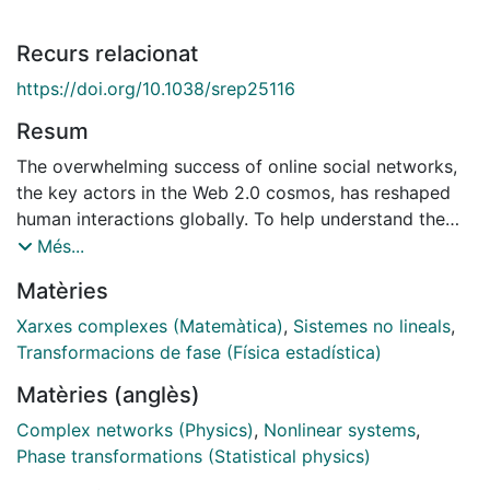
Recurs relacionat
https://doi.org/10.1038/srep25116
Resum
The overwhelming success of online social networks,
the key actors in the Web 2.0 cosmos, has reshaped
human interactions globally. To help understand the
fundamental mechanisms which determine the fate of
Més...
online social networks at the system level, we describe
Matèries
the digital world as a complex ecosystem of
interacting networks. In this paper, we study the
Xarxes complexes (Matemàtica)
,
Sistemes no lineals
,
impact of heterogeneity in network fitnesses on the
Transformacions de fase (Física estadística)
competition between an international network, such as
Matèries (anglès)
Facebook, and local services. The higher fitness of
international networks is induced by their ability to
Complex networks (Physics)
,
Nonlinear systems
,
attract users from all over the world, which can then
Phase transformations (Statistical physics)
establish social interactions without the limitations of