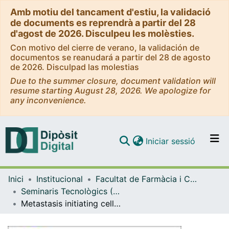
Amb motiu del tancament d'estiu, la validació
de documents es reprendrà a partir del 28
d'agost de 2026. Disculpeu les molèsties.
Con motivo del cierre de verano, la validación de
documentos se reanudará a partir del 28 de agosto
de 2026. Disculpad las molestias
Due to the summer closure, document validation will
resume starting August 28, 2026. We apologize for
any inconvenience.
(current)
Iniciar sessió
Comunitats i col·leccions
Inici
Institucional
Facultat de Farmàcia i Ciències de l'Alimentació
Navega per tot el DD
Seminaris Tecnològics (Facultat de Farmàcia i Ciències de l'Alimentació)
Com publicar
Metastasis initiating cells: a link between metastasis and what we eat (Seminaris Tecnològics 2017)
Contacte