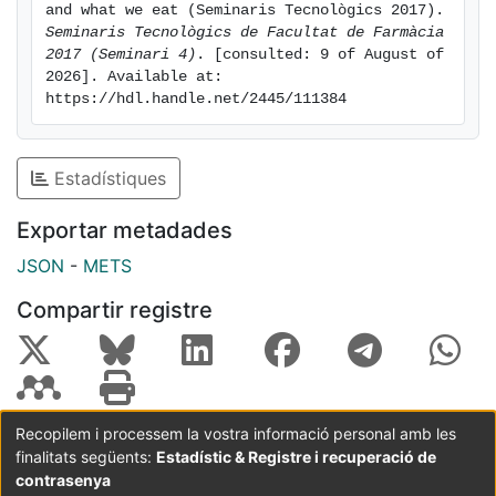
and what we eat (Seminaris Tecnològics 2017). 
Seminaris Tecnològics de Facultat de Farmàcia 
2017 (Seminari 4)
. [consulted: 9 of August of 
2026]. Available at: 
https://hdl.handle.net/2445/111384
Estadístiques
Exportar metadades
JSON
-
METS
Compartir registre
Recopilem i processem la vostra informació personal amb les
finalitats següents:
Estadístic & Registre i recuperació de
Coordinació:
CRAI UB
Avís legal
Metadades
subjectes a:
contrasenya