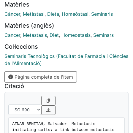
Matèries
Càncer
,
Metàstasi
,
Dieta
,
Homeòstasi
,
Seminaris
Matèries (anglès)
Cancer
,
Metastasis
,
Diet
,
Homeostasis
,
Seminars
Col·leccions
Seminaris Tecnològics (Facultat de Farmàcia i Ciències
de l'Alimentació)
Pàgina completa de l'ítem
Citació
AZNAR BENITAH, Salvador. Metastasis 
initiating cells: a link between metastasis 