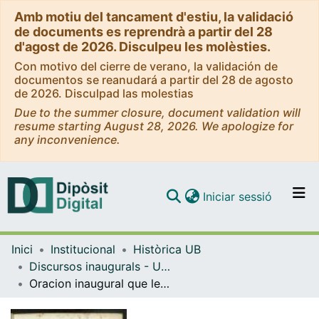
Amb motiu del tancament d'estiu, la validació
de documents es reprendrà a partir del 28
d'agost de 2026. Disculpeu les molèsties.
Con motivo del cierre de verano, la validación de
documentos se reanudará a partir del 28 de agosto
de 2026. Disculpad las molestias
Due to the summer closure, document validation will
resume starting August 28, 2026. We apologize for
any inconvenience.
(current)
Iniciar sessió
Comunitats i col·leccions
Inici
Institucional
Històrica UB
Navega per tot el DD
Discursos inaugurals - Universitat de Barcelona
Com publicar
Oracion inaugural que leyó en la solemne apertura del curso académico de 1856 a 1857 ante la Universidad de Barcelona, D. José Luis Pons y Gallarza
Contacte