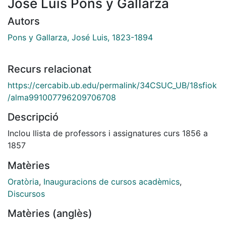
José Luis Pons y Gallarza
Autors
Pons y Gallarza, José Luis, 1823-1894
Recurs relacionat
https://cercabib.ub.edu/permalink/34CSUC_UB/18sfiok
/alma991007796209706708
Descripció
Inclou llista de professors i assignatures curs 1856 a
1857
Matèries
Oratòria
,
Inauguracions de cursos acadèmics
,
Discursos
Matèries (anglès)