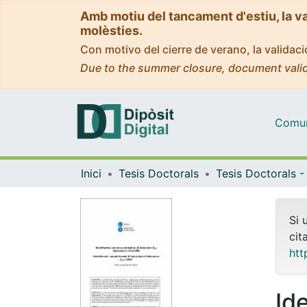
Amb motiu del tancament d'estiu, la v
molèsties.
Con motivo del cierre de verano, la valida
Due to the summer closure, document valid
Comuni
Inici
Tesis Doctorals
Si 
cit
htt
Id