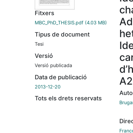
ch
Fitxers
Ad
MBC_PhD_THESIS.pdf
(4.03 MB)
he
Tipus de document
Ide
Tesi
ca
Versió
Versió publicada
d’
Data de publicació
A2
2013-12-20
Auto
Tots els drets reservats
Bruga
Dire
Franc