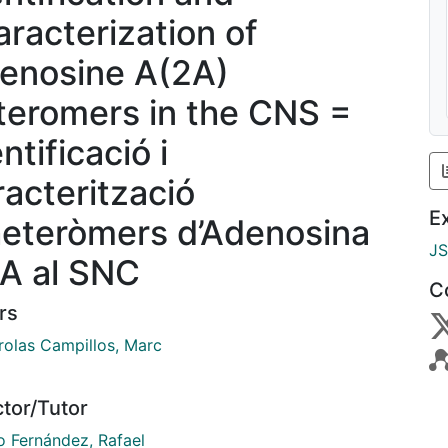
aracterization of
enosine A(2A)
teromers in the CNS =
ntificació i
racterització
E
heteròmers d’Adenosina
J
A al SNC
C
rs
rolas Campillos, Marc
ctor/Tutor
o Fernández, Rafael