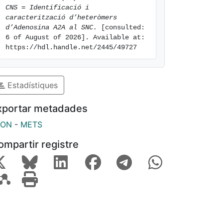
CNS = Identificació i 
caracterització d’heteròmers 
d’Adenosina A2A al SNC.
 [consulted: 
6 of August of 2026]. Available at: 
https://hdl.handle.net/2445/49727
Estadístiques
xportar metadades
SON
-
METS
ompartir registre