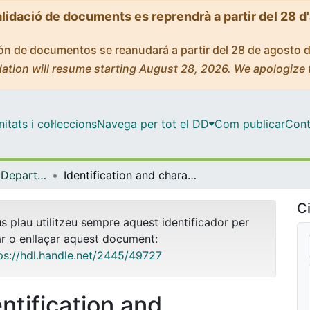
alidació de documents es reprendrà a partir del 28 d
ción de documentos se reanudará a partir del 28 de agosto 
ation will resume starting August 28, 2026. We apologize 
tats i col·leccions
Navega per tot el DD
Com publicar
Cont
Tesis Doctorals - Departament - Bioquímica i Biologia Molecular (Biologia)
Identification and characterization of Adenosine A(2A) heteromers in the CNS = Identificació i caracterització d’heteròmers d’Adenosina A2A al SNC
Ci
us plau utilitzeu sempre aquest identificador per
ar o enllaçar aquest document:
ps://hdl.handle.net/2445/49727
entification and