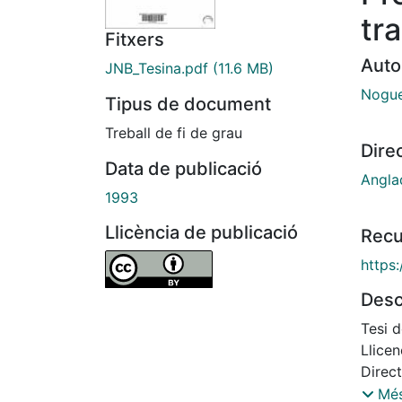
tr
Fitxers
Auto
JNB_Tesina.pdf
(11.6 MB)
Nogue
Tipus de document
Treball de fi de grau
Dire
Data de publicació
Angla
1993
Llicència de publicació
Recu
https:
Desc
Tesi d
Llicen
Direc
Angla
Més