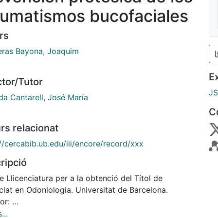
aumatismos bucofaciales
rs
ras Bayona, Joaquim
E
ctor/Tutor
J
da Cantarell, José María
C
rs relacionat
//cercabib.ub.edu/iii/encore/record/xxx
ripció
e Llicenciatura per a la obtenció del Títol de
ciat en Odonlologia. Universitat de Barcelona.
tor:
da Cantarell, José María. 1993
...