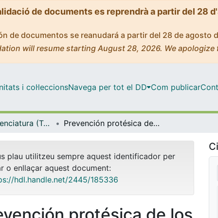
alidació de documents es reprendrà a partir del 28 d
ción de documentos se reanudará a partir del 28 de agosto 
ation will resume starting August 28, 2026. We apologize 
tats i col·leccions
Navega per tot el DD
Com publicar
Cont
Tesis de Llicenciatura (Tesines) - Odontologia
Prevención protésica de los traumatismos bucofaciales
Ci
us plau utilitzeu sempre aquest identificador per
ar o enllaçar aquest document:
ps://hdl.handle.net/2445/185336
evención protésica de los