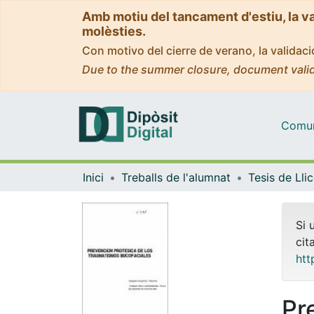
Amb motiu del tancament d'estiu, la v
molèsties.
Con motivo del cierre de verano, la valida
Due to the summer closure, document valid
Comuni
Inici
Treballs de l'alumnat
Si 
cit
htt
Pr