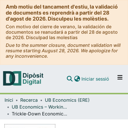
Amb motiu del tancament d'estiu, la validació
de documents es reprendrà a partir del 28
d'agost de 2026. Disculpeu les molèsties.
Con motivo del cierre de verano, la validación de
documentos se reanudará a partir del 28 de agosto
de 2026. Disculpad las molestias
Due to the summer closure, document validation will
resume starting August 28, 2026. We apologize for
any inconvenience.
(current)
Iniciar sessió
Comunitats i col·leccions
Inici
Recerca
UB Economics (ERE)
Navega per tot el DD
UB Economics – Working Papers [ERE]
Com publicar
Trickle-Down Economics, Merit, and Redistribution: An Experiment with the Poorest and Richest US Americans
Contacte