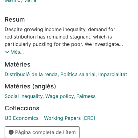
Resum
Despite growing income inequality, demand for
redistribution has remained stagnant, which is
particularly puzzling for the poor. We investigate
whether attitudes toward “trickle-down” economics
Més...
and preferences for fairness affect demand for
Matèries
redistribution. We involve US residents in the bottom
(N = 1, 200) and top (N = 1, 146) 20% of the income
Distribució de la renda
,
Política salarial
,
Imparcialitat
distribution in experimental redistributive decisions
Matèries (anglès)
from high-income real-life entrepreneurs to low-
income recipients. (...)
Social inequality
,
Wage policy
,
Fairness
Col·leccions
UB Economics – Working Papers [ERE]
Pàgina completa de l'ítem