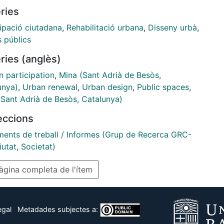
ries
cipació ciutadana
,
Rehabilitació urbana
,
Disseny urbà
,
s públics
ries (anglès)
n participation
,
Mina (Sant Adrià de Besòs,
unya)
,
Urban renewal
,
Urban design
,
Public spaces
,
(Sant Adrià de Besòs, Catalunya)
leccions
ents de treball / Informes (Grup de Recerca GRC-
iutat, Societat)
gina completa de l'ítem
egal
Metadades subjectes a: