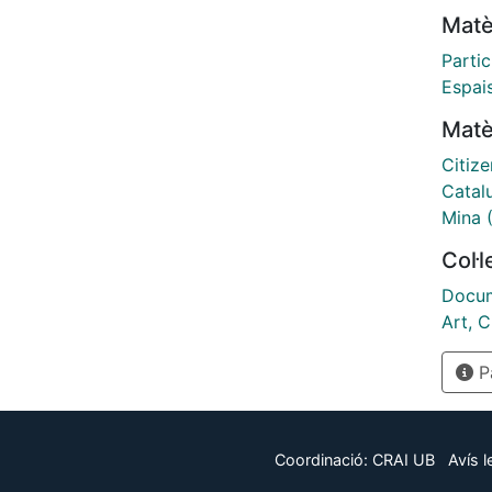
Matè
Parti
Espai
Matè
Citize
Catal
Mina 
Col·
Docum
Art, C
Pà
Coordinació:
CRAI UB
Avís l