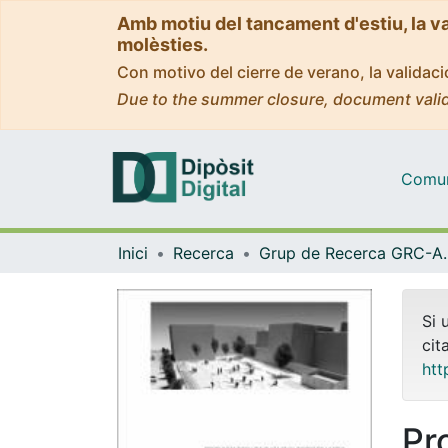
Amb motiu del tancament d'estiu, la v
molèsties.
Con motivo del cierre de verano, la valida
Due to the summer closure, document valid
Comuni
Inici
Recerca
Grup de Recerca
Si 
cit
htt
Pr