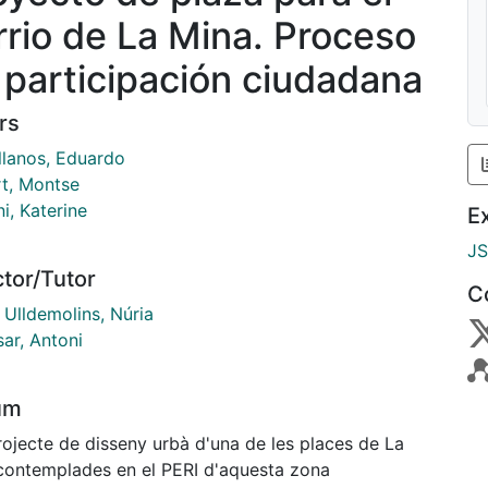
rrio de La Mina. Proceso
 participación ciudadana
rs
llanos, Eduardo
rt, Montse
i, Katerine
E
J
ctor/Tutor
C
 Ulldemolins, Núria
ar, Antoni
um
rojecte de disseny urbà d'una de les places de La
contemplades en el PERI d'aquesta zona