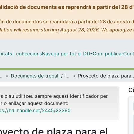
alidació de documents es reprendrà a partir del 28 d
ción de documentos se reanudará a partir del 28 de agosto 
ation will resume starting August 28, 2026. We apologize 
tats i col·leccions
Navega per tot el DD
Com publicar
Cont
 GRC-Art, Ciutat, Societat
Documents de treball / Informes (Grup de Recerca GRC-Art, Ciutat, Societat)
Proyecto de plaza para e
Ci
us plau utilitzeu sempre aquest identificador per
ar o enllaçar aquest document:
ps://hdl.handle.net/2445/23390
oyecto de plaza para el