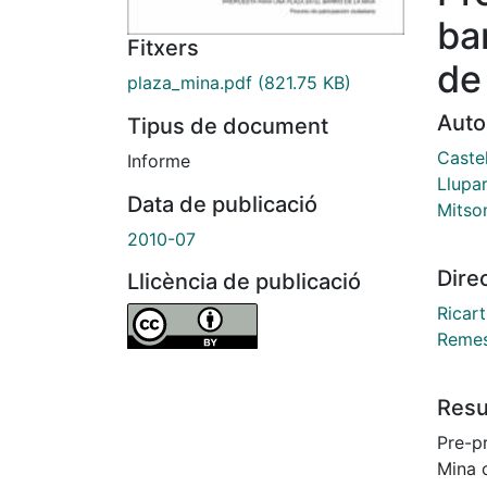
ba
Fitxers
de
plaza_mina.pdf
(821.75 KB)
Auto
Tipus de document
Caste
Informe
Llupa
Data de publicació
Mitson
2010-07
Dire
Llicència de publicació
Ricart
Remes
Res
Pre-p
Mina 