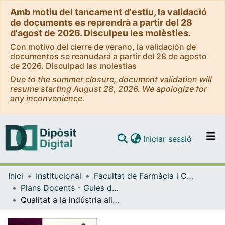
Amb motiu del tancament d'estiu, la validació
de documents es reprendrà a partir del 28
d'agost de 2026. Disculpeu les molèsties.
Con motivo del cierre de verano, la validación de
documentos se reanudará a partir del 28 de agosto
de 2026. Disculpad las molestias
Due to the summer closure, document validation will
resume starting August 28, 2026. We apologize for
any inconvenience.
(current)
Iniciar sessió
Comunitats i col·leccions
Inici
Institucional
Facultat de Farmàcia i Ciències de l'Alimentació
Navega per tot el DD
Plans Docents - Guies de l'estudiant (Facultat de Farmàcia i Ciències de l'Alimentació)
Com publicar
Qualitat a la indústria alimentària. Curs 2007-2008
Contacte