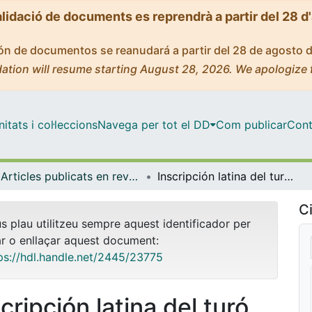
alidació de documents es reprendrà a partir del 28 d
ción de documentos se reanudará a partir del 28 de agosto 
ation will resume starting August 28, 2026. We apologize 
tats i col·leccions
Navega per tot el DD
Com publicar
Cont
Articles publicats en revistes (Història i Arqueologia)
Inscripción latina del turó de Sant Grau (Caldes de Malavella, Gerona)
Ci
us plau utilitzeu sempre aquest identificador per
ar o enllaçar aquest document:
ps://hdl.handle.net/2445/23775
cripción latina del turó