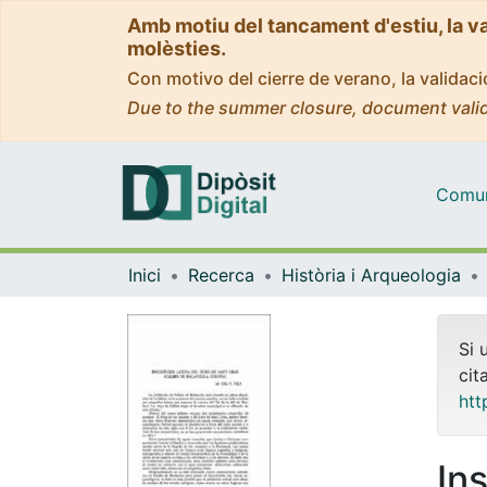
Amb motiu del tancament d'estiu, la v
molèsties.
Con motivo del cierre de verano, la valida
Due to the summer closure, document valid
Comuni
Inici
Recerca
Història i Arqueologia
Si 
cit
htt
Ins