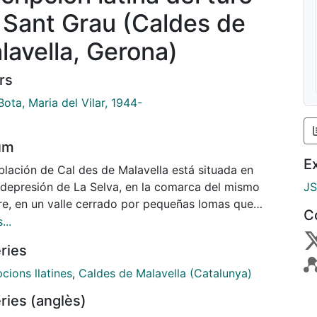
 Sant Grau (Caldes de
lavella, Gerona)
rs
 Bota, Maria del Vilar, 1944-
um
E
blación de Cal des de Malavella está situada en
 depresión de La Selva, en la comarca del mismo
J
e, en un valle cerrado por pequeñas lomas que
C
n la cuenca del Ter de la del río :Tordera. La riera
...
des riega el término municipal y es afluente de este
ries
o. Dentro del casco urbano existen dos yacimientos
idos de antiguo: El Puig de los Animes y El Turó de
pcions llatines
,
Caldes de Malavella (Catalunya)
Grau, ambos famosos por tener. diversos
ries (anglès)
tiales de aguas termales. Los restos arqueológicos