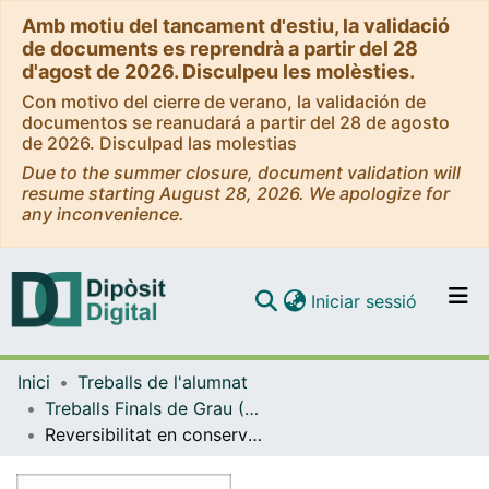
Amb motiu del tancament d'estiu, la validació
de documents es reprendrà a partir del 28
d'agost de 2026. Disculpeu les molèsties.
Con motivo del cierre de verano, la validación de
documentos se reanudará a partir del 28 de agosto
de 2026. Disculpad las molestias
Due to the summer closure, document validation will
resume starting August 28, 2026. We apologize for
any inconvenience.
(current)
Iniciar sessió
Comunitats i col·leccions
Inici
Treballs de l'alumnat
Navega per tot el DD
Treballs Finals de Grau (TFG) - Conservació i Restauració de Béns Culturals
Com publicar
Reversibilitat en conservació del Patrimoni: estat de la qüestió i proposta d'un model d'anàlisi.
Contacte