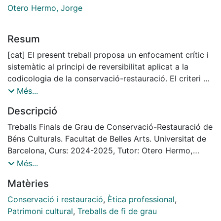
Otero Hermo, Jorge
Resum
[cat] El present treball proposa un enfocament crític i
sistemàtic al principi de reversibilitat aplicat a la
codicologia de la conservació-restauració. El criteri de
reversibilitat roman, des del moment de la seva
Més...
introducció a l'Informe Murray Pease (1964), sense ser
Descripció
definit oficialment per cap institució. Això ha
donat lloc a multitud d'estudis i interpretacions sobre
Treballs Finals de Grau de Conservació-Restauració de
la qüestió. La literatura evidencia les dificultats
Béns Culturals. Facultat de Belles Arts. Universitat de
per arribar a un acord no només de cara a la
Barcelona, Curs: 2024-2025, Tutor: Otero Hermo,
interpretació d’ un criteri tan abstracte sinó també de
Jorge
Més...
cara a la seva aplicabilitat. La interaccionisme entre
Matèries
ciències naturals i socials juga un paper
especialment rellevant en l'àmbit de la conservació-
Conservació i restauració
,
Ètica professional
,
restauració del patrimoni cultural i entra en
Patrimoni cultural
,
Treballs de fi de grau
conflicte especialment en la definició d'aquest criteri.