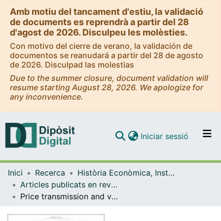
Amb motiu del tancament d'estiu, la validació
de documents es reprendrà a partir del 28
d'agost de 2026. Disculpeu les molèsties.
Con motivo del cierre de verano, la validación de
documentos se reanudará a partir del 28 de agosto
de 2026. Disculpad las molestias
Due to the summer closure, document validation will
resume starting August 28, 2026. We apologize for
any inconvenience.
(current)
Iniciar sessió
Comunitats i col·leccions
Inici
Recerca
Història Econòmica, Institucions, Política i Economia Mundial
Navega per tot el DD
Articles publicats en revistes (Història Econòmica, Institucions, Política i Economia Mundial)
Com publicar
Price transmission and volatility along the Spanish fresh fish market chain
Contacte