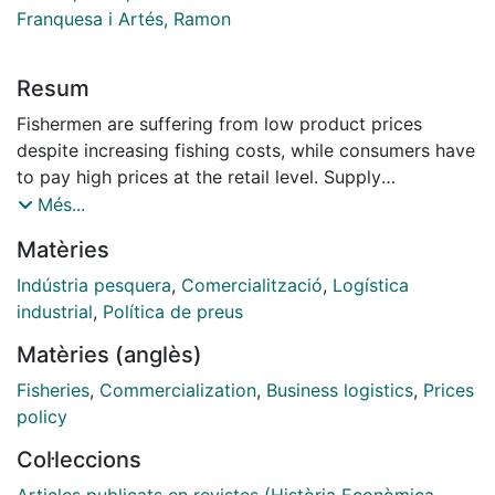
Franquesa i Artés, Ramon
Resum
Fishermen are suffering from low product prices
despite increasing fishing costs, while consumers have
to pay high prices at the retail level. Supply
concentration at the retail level and increased fish
Més...
trade, especially for aquaculture products, could lead
Matèries
towards retail market power. Analyzing price
transmission in supply chains is important because
Indústria pesquera
,
Comercialització
,
Logística
imperfect price transmission may be a result of market
industrial
,
Política de preus
power. In this paper, price transmission and volatility in
Matèries (anglès)
the market chain is examined for the Spanish fresh fish
market using weekly prices of 10 fresh fish products in
Fisheries
,
Commercialization
,
Business logistics
,
Prices
the main 3 stages of the market chain (ex-vessel,
policy
wholesale and retail) for the period 2004-2013.
Col·leccions