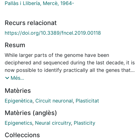
Pallàs i Llibería, Mercè, 1964-
Recurs relacionat
https://doi.org/10.3389/fncel.2019.00118
Resum
While larger parts of the genome have been
deciphered and sequenced during the last decade, it is
now possible to identify practically all the genes that a
cell or tissue transcribes and translates at a given
Més...
moment in time (Wheeler et al., 2008). Thus, the
Matèries
challenge we are now facing is to understand the
epigenetic regulation of all this information, it will be
Epigenètica
,
Circuit neuronal
,
Plasticitat
the next great task in the near future. The central
Matèries (anglès)
nervous system (CNS), and especially the brain, has
evolved to make humans the way they are, and it is
Epigenetics
,
Neural circuitry
,
Plasticity
strongly influenced and affected by epigenetic factors
Col·leccions
(Stroud et al., 2017)...