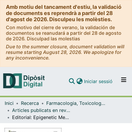
Amb motiu del tancament d'estiu, la validació
de documents es reprendrà a partir del 28
d'agost de 2026. Disculpeu les molèsties.
Con motivo del cierre de verano, la validación de
documentos se reanudará a partir del 28 de agosto
de 2026. Disculpad las molestias
Due to the summer closure, document validation will
resume starting August 28, 2026. We apologize for
any inconvenience.
(current)
Iniciar sessió
Comunitats i col·leccions
Inici
Recerca
Farmacologia, Toxicologia i Química Terapèutica
Navega per tot el DD
Articles publicats en revistes (Farmacologia, Toxicologia i Química Terapèutica)
Com publicar
Editorial: Epigenetic Mechanisms Regulating Neural Plasticity.
Contacte