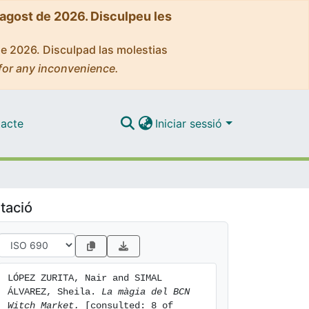
'agost de 2026. Disculpeu les
de 2026. Disculpad las molestias
for any inconvenience.
acte
Iniciar sessió
tació
LÓPEZ ZURITA, Nair and SIMAL 
ÁLVAREZ, Sheila. 
La màgia del BCN 
Witch Market.
 [consulted: 8 of 