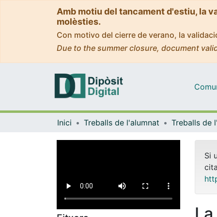
Amb motiu del tancament d'estiu, la v
molèsties.
Con motivo del cierre de verano, la valida
Due to the summer closure, document valid
Comuni
Inici
Treballs de l'alumnat
Si 
cit
htt
La