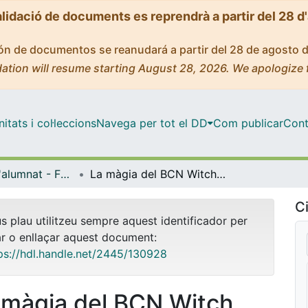
alidació de documents es reprendrà a partir del 28 d
ción de documentos se reanudará a partir del 28 de agosto 
ation will resume starting August 28, 2026. We apologize 
tats i col·leccions
Navega per tot el DD
Com publicar
Cont
Treballs de l'alumnat - Facultat d'Informació i Mitjans Audiovisuals - Grau de Comunicació Audiovisual
La màgia del BCN Witch Market
Ci
us plau utilitzeu sempre aquest identificador per
ar o enllaçar aquest document:
ps://hdl.handle.net/2445/130928
 màgia del BCN Witch