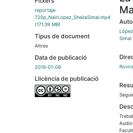
Fitxers
Ma
reportaje
720p_NairLopez_SheilaSimal.mp4
Auto
(171.39 MB)
López 
Tipus de document
Simal 
Altres
Dire
Data de publicació
Rovir
2019-01-09
Llicència de publicació
Res
Segui
Desc
Treba
Audio
Facul