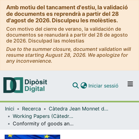
Amb motiu del tancament d'estiu, la validació
de documents es reprendrà a partir del 28
d'agost de 2026. Disculpeu les molèsties.
Con motivo del cierre de verano, la validación de
documentos se reanudará a partir del 28 de agosto
de 2026. Disculpad las molestias
Due to the summer closure, document validation will
resume starting August 28, 2026. We apologize for
any inconvenience.
(current)
Iniciar sessió
Comunitats i col·leccions
Inici
Recerca
Càtedra Jean Monnet de Dret Privat Europeu
Navega per tot el DD
Working Papers (Càtedra Jean Monnet de Dret Privat Europeu)
Com publicar
Conformity of goods and digital content/digital services
Contacte