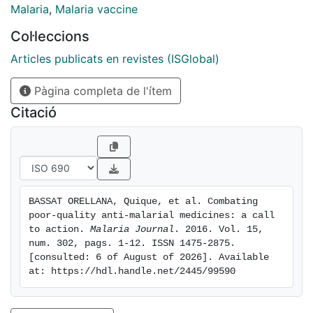
communities. Concerted collaborative efforts are
Malaria
,
Malaria vaccine
required from
Col·leccions
global, regional and national organizations, involving
the
Articles publicats en revistes (ISGlobal)
public and private sectors, to address the problem.
Pàgina completa de l'ítem
While many
initiatives are underway, a number of unmet needs
Citació
deserve urgent
and increased multisector attention. At the global
level, there
is a need for an international public health legal
framework or
BASSAT ORELLANA, Quique, et al. Combating 
treaty on poor-quality medicines, with statutes
poor-quality anti-malarial medicines: a call 
suitable for
to action. 
Malaria Journal
. 2016. Vol. 15, 
integration into national laws. In addition, increased
num. 302, pags. 1-12. ISSN 1475-2875. 
[consulted: 6 of August of 2026]. Available 
international efforts are required to strengthen the
at: https://hdl.handle.net/2445/99590
governance
of global supply chains and enhance cooperation
between national