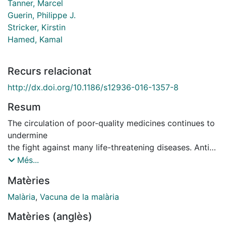
Tanner, Marcel
Guerin, Philippe J.
Stricker, Kirstin
Hamed, Kamal
Recurs relacionat
http://dx.doi.org/10.1186/s12936-016-1357-8
Resum
The circulation of poor-quality medicines continues to
undermine
the fight against many life-threatening diseases. Anti-
malarial
Més...
medicines appear to have been particularly
Matèries
compromised and
present a major public health threat in malaria-
Malària
,
Vacuna de la malària
endemic
Matèries (anglès)
countries, negatively affecting individuals and their