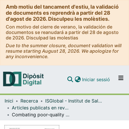
Amb motiu del tancament d'estiu, la validació
de documents es reprendrà a partir del 28
d'agost de 2026. Disculpeu les molèsties.
Con motivo del cierre de verano, la validación de
documentos se reanudará a partir del 28 de agosto
de 2026. Disculpad las molestias
Due to the summer closure, document validation will
resume starting August 28, 2026. We apologize for
any inconvenience.
(current)
Iniciar sessió
Comunitats i col·leccions
Inici
Recerca
ISGlobal - Institut de Salut Global de Barcelona
Navega per tot el DD
Articles publicats en revistes (ISGlobal)
Com publicar
Combating poor-quality anti-malarial medicines: a call to action
Contacte