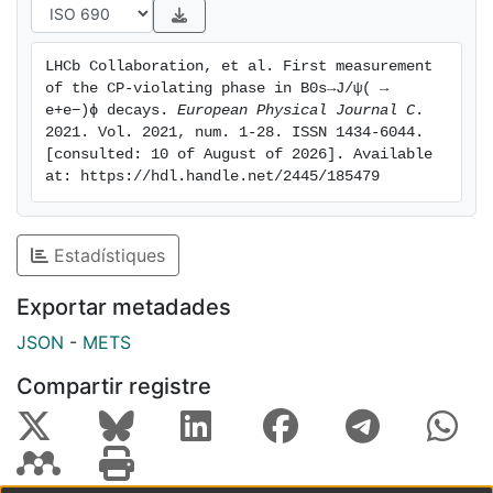
LHCb Collaboration, et al. First measurement 
of the CP-violating phase in B0s→J/ψ( → 
e+e−)ϕ decays. 
European Physical Journal C
. 
2021. Vol. 2021, num. 1-28. ISSN 1434-6044. 
[consulted: 10 of August of 2026]. Available 
at: https://hdl.handle.net/2445/185479
Estadístiques
Exportar metadades
JSON
-
METS
Compartir registre