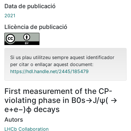
Data de publicació
2021
Llicència de publicació
Si us plau utilitzeu sempre aquest identificador
per citar o enllaçar aquest document:
https://hdl.handle.net/2445/185479
First measurement of the CP-
violating phase in B0s→J/ψ( →
e+e−)ϕ decays
Autors
LHCb Collaboration