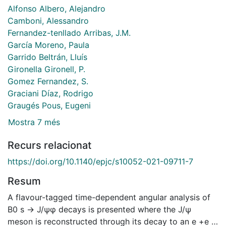
Alfonso Albero, Alejandro
Camboni, Alessandro
Fernandez-tenllado Arribas, J.M.
García Moreno, Paula
Garrido Beltrán, Lluís
Gironella Gironell, P.
Gomez Fernandez, S.
Graciani Díaz, Rodrigo
Graugés Pous, Eugeni
Mostra 7 més
Recurs relacionat
https://doi.org/10.1140/epjc/s10052-021-09711-7
Resum
A flavour-tagged time-dependent angular analysis of
B0 s → J/ψφ decays is presented where the J/ψ
meson is reconstructed through its decay to an e +e −