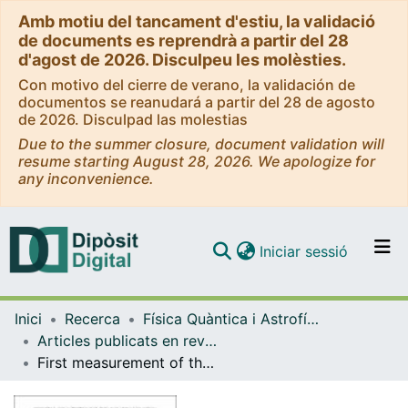
Amb motiu del tancament d'estiu, la validació
de documents es reprendrà a partir del 28
d'agost de 2026. Disculpeu les molèsties.
Con motivo del cierre de verano, la validación de
documentos se reanudará a partir del 28 de agosto
de 2026. Disculpad las molestias
Due to the summer closure, document validation will
resume starting August 28, 2026. We apologize for
any inconvenience.
(current)
Iniciar sessió
Comunitats i col·leccions
Inici
Recerca
Física Quàntica i Astrofísica
Navega per tot el DD
Articles publicats en revistes (Física Quàntica i Astrofísica)
Com publicar
First measurement of the CP-violating phase in B0s→J/ψ( → e+e−)ϕ decays
Contacte