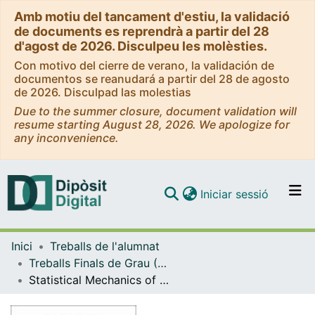
Amb motiu del tancament d'estiu, la validació
de documents es reprendrà a partir del 28
d'agost de 2026. Disculpeu les molèsties.
Con motivo del cierre de verano, la validación de
documentos se reanudará a partir del 28 de agosto
de 2026. Disculpad las molestias
Due to the summer closure, document validation will
resume starting August 28, 2026. We apologize for
any inconvenience.
(current)
Iniciar sessió
Comunitats i col·leccions
Inici
Treballs de l'alumnat
Navega per tot el DD
Treballs Finals de Grau (TFG) - Física
Com publicar
Statistical Mechanics of Granular Systems
Contacte