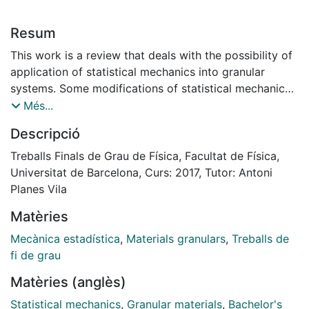
Resum
This work is a review that deals with the possibility of
application of statistical mechanics into granular
systems. Some modifications of statistical mechanics
concepts are introduced in order to apply statistical
Més...
methods to these systems. The quadron method is
Descripció
proposed to determine correctly the degrees of
freedom of granular systems. The total partition
Treballs Finals de Grau de Física, Facultat de Física,
function is computed, and it is shown that it gives rise
Universitat de Barcelona, Curs: 2017, Tutor: Antoni
to an equipartition principle for granular systems. In
Planes Vila
section IV, the failure in the description of granular
Matèries
matter with the volume function, and a reformulation
aimed at overcoming such problems is proposed.
Mecànica estadística
,
Materials granulars
,
Treballs de
Section V discuss the possibility of using the above
fi de grau
result in the Jamming transition problem. Finally, a
Matèries (anglès)
personal perspective is given on this topic.
Statistical mechanics
,
Granular materials
,
Bachelor's