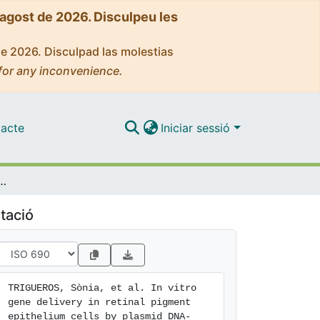
'agost de 2026. Disculpeu les
de 2026. Disculpad las molestias
for any inconvenience.
acte
Iniciar sessió
nal pigment epithelium cells by plasmid DNA-wrapped gold nanoparticles
tació
TRIGUEROS, Sònia, et al. In vitro 
gene delivery in retinal pigment 
epithelium cells by plasmid DNA-