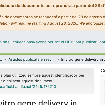
alidació de documents es reprendrà a partir del 28 d
ción de documentos se reanudará a partir del 28 de agosto 
ation will resume starting August 28, 2026. We apologize 
tats i col·leccions
Navega per tot el DD
Com publicar
Cont
icrobiologia i Estadística
Articles publicats en revistes (Genètica, Microbiologia i Estadística)
In vitro gene delivery in reti
Ci
us plau utilitzeu sempre aquest identificador per
ar o enllaçar aquest document:
ps://hdl.handle.net/2445/176210
vitro gene delivery in