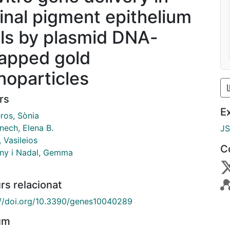
tinal pigment epithelium
lls by plasmid DNA-
apped gold
noparticles
rs
E
ros, Sònia
ech, Elena B.
J
, Vasileios
C
ny i Nadal, Gemma
rs relacionat
://doi.org/10.3390/genes10040289
um