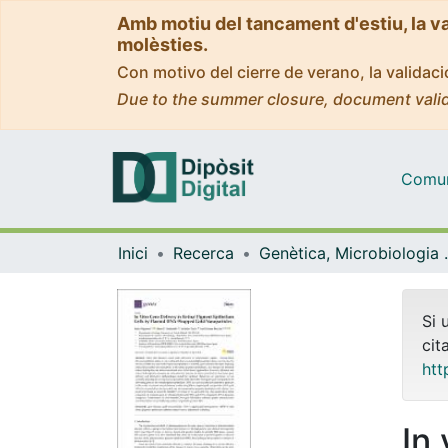
Amb motiu del tancament d'estiu, la v
molèsties.
Con motivo del cierre de verano, la valida
Due to the summer closure, document valid
Comuni
Inici
Recerca
Genètica, M
Si 
cit
htt
In 