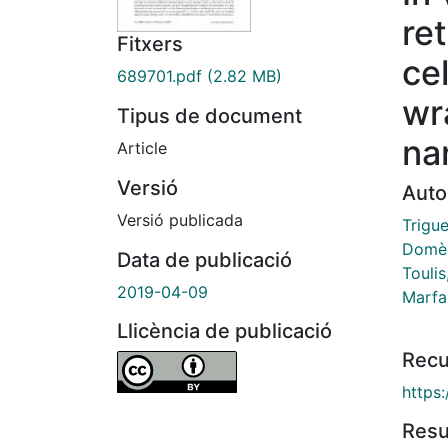
re
Fitxers
ce
689701.pdf
(2.82 MB)
wr
Tipus de document
na
Article
Versió
Auto
Versió publicada
Trigue
Domèn
Data de publicació
Toulis
2019-04-09
Marfa
Llicència de publicació
Recu
https
Res