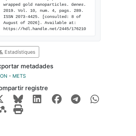
wrapped gold nanoparticles. 
Genes
. 
2019. Vol. 10, num. 4, pags. 289. 
ISSN 2073-4425. [consulted: 8 of 
August of 2026]. Available at: 
https://hdl.handle.net/2445/176210
Estadístiques
xportar metadades
SON
-
METS
ompartir registre