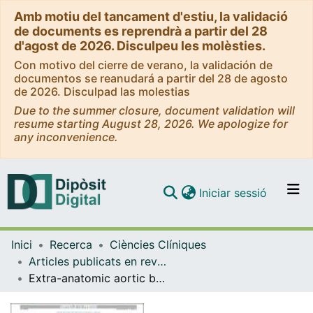
Amb motiu del tancament d'estiu, la validació
de documents es reprendrà a partir del 28
d'agost de 2026. Disculpeu les molèsties.
Con motivo del cierre de verano, la validación de
documentos se reanudará a partir del 28 de agosto
de 2026. Disculpad las molestias
Due to the summer closure, document validation will
resume starting August 28, 2026. We apologize for
any inconvenience.
(current)
Iniciar sessió
Comunitats i col·leccions
Inici
Recerca
Ciències Clíniques
Navega per tot el DD
Articles publicats en revistes (Ciències Clíniques)
Com publicar
Extra-anatomic aortic bypass for the treatment of a mycotic pseudoaneurysm after liver transplantation for hilar cholangiocarcinoma
Contacte