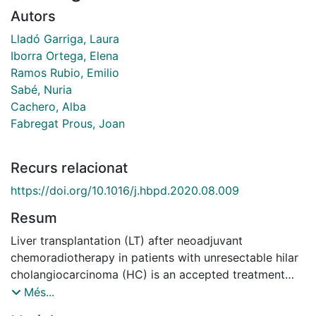
Autors
Lladó Garriga, Laura
Iborra Ortega, Elena
Ramos Rubio, Emilio
Sabé, Nuria
Cachero, Alba
Fabregat Prous, Joan
Recurs relacionat
https://doi.org/10.1016/j.hbpd.2020.08.009
Resum
Liver transplantation (LT) after neoadjuvant
chemoradiotherapy in patients with unresectable hilar
cholangiocarcinoma (HC) is an accepted treatment
strategy [1]. Neoadjuvant therapy is associated with
Més...
an increased risk of arterial and portal complications