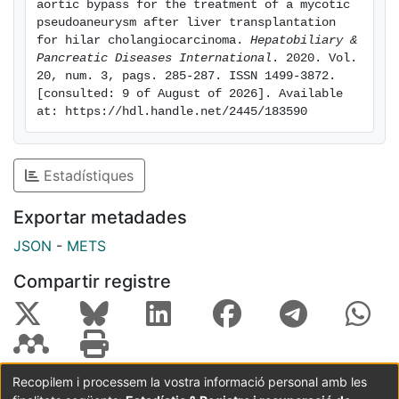
aortic bypass for the treatment of a mycotic 
pseudoaneurysm after liver transplantation 
for hilar cholangiocarcinoma. 
Hepatobiliary & 
Pancreatic Diseases International
. 2020. Vol. 
20, num. 3, pags. 285-287. ISSN 1499-3872. 
[consulted: 9 of August of 2026]. Available 
at: https://hdl.handle.net/2445/183590
Estadístiques
Exportar metadades
JSON
-
METS
Compartir registre
Recopilem i processem la vostra informació personal amb les
Coordinació:
CRAI UB
Avís legal
Metadades