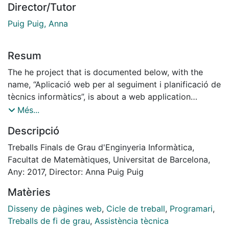
Director/Tutor
Puig Puig, Anna
Resum
The he project that is documented below, with the
name, “Aplicació web per al seguiment i planificació de
tècnics informàtics”, is about a web application
dedicated to the management and monitoring IT
Més...
technicians.
Descripció
The main function to which the project is intended, is
to support the computer technicians who will make
Treballs Finals de Grau d'Enginyeria Informàtica,
use of the application and especially, the department
Facultat de Matemàtiques, Universitat de Barcelona,
managers who will be in chage of monitoring these
Any: 2017, Director: Anna Puig Puig
technicians.
Matèries
This document specifies the process of analysis,
planning, design and development of all the
Disseny de pàgines web
,
Cicle de treball
,
Programari
,
architecture that the platform requires.
Treballs de fi de grau
,
Assistència tècnica