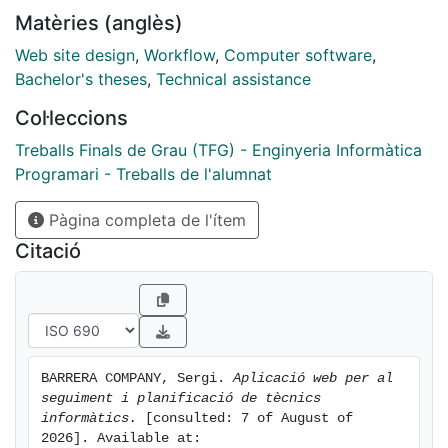
Matèries (anglès)
Web site design
,
Workflow
,
Computer software
,
Bachelor's theses
,
Technical assistance
Col·leccions
Treballs Finals de Grau (TFG) - Enginyeria Informàtica
Programari - Treballs de l'alumnat
Pàgina completa de l'ítem
Citació
BARRERA COMPANY, Sergi. 
Aplicació web per al 
seguiment i planificació de tècnics 
informàtics.
 [consulted: 7 of August of 
2026]. Available at: 