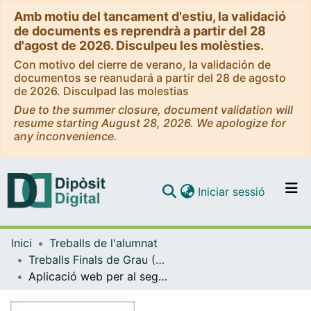
Amb motiu del tancament d'estiu, la validació
de documents es reprendrà a partir del 28
d'agost de 2026. Disculpeu les molèsties.
Con motivo del cierre de verano, la validación de
documentos se reanudará a partir del 28 de agosto
de 2026. Disculpad las molestias
Due to the summer closure, document validation will
resume starting August 28, 2026. We apologize for
any inconvenience.
(current)
Iniciar sessió
Comunitats i col·leccions
Inici
Treballs de l'alumnat
Navega per tot el DD
Treballs Finals de Grau (TFG) - Enginyeria Informàtica
Com publicar
Aplicació web per al seguiment i planificació de tècnics informàtics
Contacte