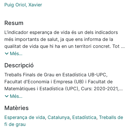
Puig Oriol, Xavier
Resum
L’indicador esperança de vida és un dels indicadors
més importants de salut, ja que ens informa de la
qualitat de vida que hi ha en un territori concret. Tot i
això, és conegut el problema que aquest indicador té
Més...
molta variabilitat per àrees petites i fa que les
Descripció
estimacions puntuals d’aquestes àrees no siguin del tot
creïbles.En aquest treball s’analitzaran tres models
Treballs Finals de Grau en Estadística UB-UPC,
diferents amb tres distribucions diferents per tal de
Facultat d'Economia i Empresa (UB) i Facultat de
reduir aquesta variabilitat i tenir estimacions robustes
Matemàtiques i Estadística (UPC), Curs: 2020-2021,
de l’indicador, el nom dels models seran basats en les
Tutor: Xavier Puig Oriol
Més...
seves distribucions. S’agafaran les dades dels barris de
Matèries
Barcelona entre els anys 2007 i 2018 com el fil
conductor del treball i s’explicaran els mètodes amb
Esperança de vida
,
Catalunya
,
Estadística
,
Treballs de
aquestes dades. Perquè els resultats siguin més
fi de grau
robustos, també es faran servir les dades de