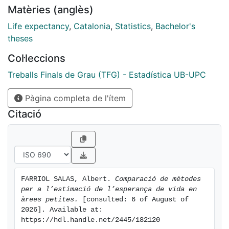
Matèries (anglès)
comarques de Catalunya entre els anys 2007 i 2018
per veure si els resultats són els mateixos o diferents i
Life expectancy
,
Catalonia
,
Statistics
,
Bachelor's
llavors extreure conclusions.
theses
Col·leccions
Treballs Finals de Grau (TFG) - Estadística UB-UPC
Pàgina completa de l'ítem
Citació
FARRIOL SALAS, Albert. 
Comparació de mètodes 
per a l’estimació de l’esperança de vida en 
àrees petites.
 [consulted: 6 of August of 
2026]. Available at: 
https://hdl.handle.net/2445/182120