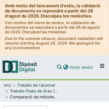
Amb motiu del tancament d'estiu, la validació
de documents es reprendrà a partir del 28
d'agost de 2026. Disculpeu les molèsties.
Con motivo del cierre de verano, la validación de
documentos se reanudará a partir del 28 de agosto
de 2026. Disculpad las molestias
Due to the summer closure, document validation will
resume starting August 28, 2026. We apologize for
any inconvenience.
(current)
Iniciar sessió
Comunitats i col·leccions
Inici
Treballs de l'alumnat
Navega per tot el DD
Treballs Finals de Grau (TFG) - Estadística UB-UPC
Com publicar
Comparació de mètodes per a l’estimació de l’esperança de vida en àrees petites
Contacte