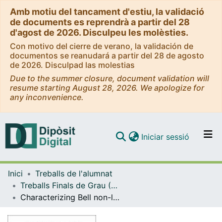
Amb motiu del tancament d'estiu, la validació
de documents es reprendrà a partir del 28
d'agost de 2026. Disculpeu les molèsties.
Con motivo del cierre de verano, la validación de
documentos se reanudará a partir del 28 de agosto
de 2026. Disculpad las molestias
Due to the summer closure, document validation will
resume starting August 28, 2026. We apologize for
any inconvenience.
(current)
Iniciar sessió
Comunitats i col·leccions
Inici
Treballs de l'alumnat
Navega per tot el DD
Treballs Finals de Grau (TFG) - Física
Com publicar
Characterizing Bell non-locality using tensor network formalism
Contacte