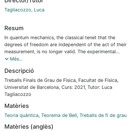
Director/Tutor
Tagliacozzo, Luca
Resum
In quantum mechanics, the classical tenet that the
degrees of freedom are independent of the act of their
measurement, is no longer valid. The experimental
footprint of quantum mechanics is the Bell inequalities
Més...
violation, highlighting Bell non-locality. Alas, the
Descripció
computational cost of proving Bell non-locality scales
exponentially with the system size, making it a
Treballs Finals de Grau de Física, Facultat de Física,
formidable challenge to prove. Here we present a
Universitat de Barcelona, Curs: 2021, Tutor: Luca
diﬀerent approach to prove and validate Bell non-
Tagliacozzo
locality, by solving inverse Ising problems using tensor
Matèries
network formalism. We will show as examples of this
validation a Bell-pair system and a Quantum
Teoria quàntica
,
Teorema de Bell
,
Treballs de fi de grau
Heisenberg Antiferromagnet (QHAF) in 1D
Matèries (anglès)