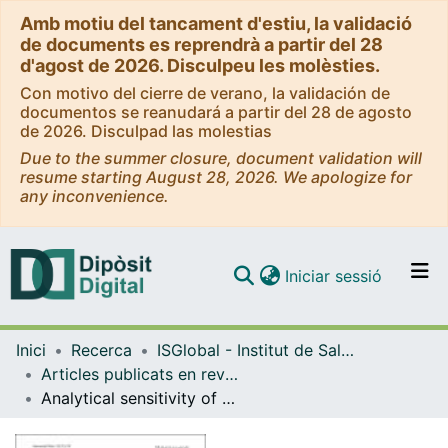
Amb motiu del tancament d'estiu, la validació
de documents es reprendrà a partir del 28
d'agost de 2026. Disculpeu les molèsties.
Con motivo del cierre de verano, la validación de
documentos se reanudará a partir del 28 de agosto
de 2026. Disculpad las molestias
Due to the summer closure, document validation will
resume starting August 28, 2026. We apologize for
any inconvenience.
(current)
Iniciar sessió
Comunitats i col·leccions
Inici
Recerca
ISGlobal - Institut de Salut Global de Barcelona
Navega per tot el DD
Articles publicats en revistes (ISGlobal)
Com publicar
Analytical sensitivity of current best-in-class malaria rapid diagnostic tests
Contacte