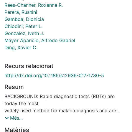
Rees-Channer, Roxanne R.
Perera, Rushini
Gamboa, Dionicia
Chiodini, Peter L.
Gonzalez, Iveth J.
Mayor Aparicio, Alfredo Gabriel
Ding, Xavier C.
Recurs relacionat
http://dx.doi.org/10.1186/s12936-017-1780-5
Resum
BACKGROUND: Rapid diagnostic tests (RDTs) are
today the most
widely used method for malaria diagnosis and are
recommended,
Més...
alongside microscopy, for the confirmation of
Matèries
suspected cases