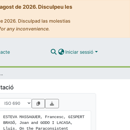
'agost de 2026. Disculpeu les
de 2026. Disculpad las molestias
for any inconvenience.
acte
Iniciar sessió
nt Companions of Involutive Fuzzy Logics that Preserve Non-falsity
tació
ESTEVA MASSAGUER, Francesc, GISPERT 
BRASÓ, Joan and GODO I LACASA, 
Lluís. On the Paraconsistent 