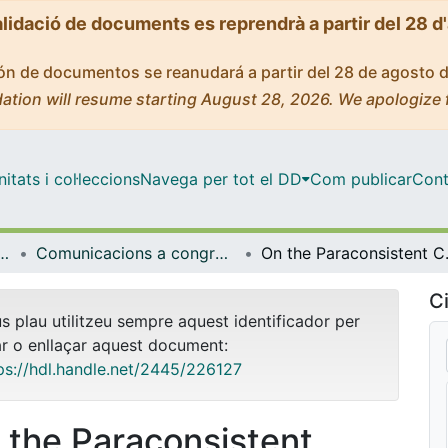
alidació de documents es reprendrà a partir del 28 d
ción de documentos se reanudará a partir del 28 de agosto 
ation will resume starting August 28, 2026. We apologize 
tats i col·leccions
Navega per tot el DD
Com publicar
Cont
ques i Informàtica
Comunicacions a congressos (Matemàtiques i Informàtica)
On the Paraconsiste
Ci
us plau utilitzeu sempre aquest identificador per
ar o enllaçar aquest document:
ps://hdl.handle.net/2445/226127
 the Paraconsistent