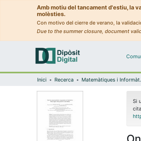
Amb motiu del tancament d'estiu, la v
molèsties.
Con motivo del cierre de verano, la valida
Due to the summer closure, document valid
Comuni
Inici
Recerca
Matemàti
Si 
cit
htt
On