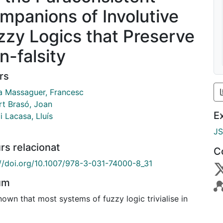
mpanions of Involutive
zzy Logics that Preserve
n-falsity
rs
a Massaguer, Francesc
rt Brasó, Joan
E
 Lacasa, Lluís
J
rs relacionat
C
://doi.org/10.1007/978-3-031-74000-8_31
um
known that most systems of fuzzy logic trivialise in