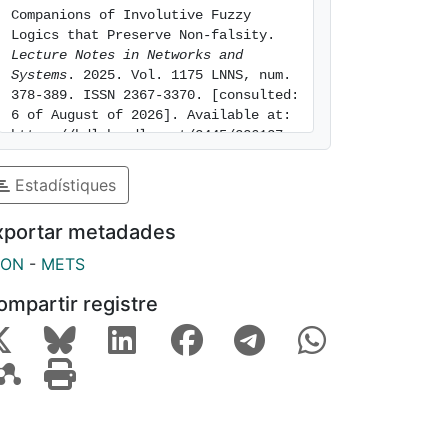
Companions of Involutive Fuzzy 
Logics that Preserve Non-falsity. 
Lecture Notes in Networks and 
Systems
. 2025. Vol. 1175 LNNS, num. 
378-389. ISSN 2367-3370. [consulted: 
6 of August of 2026]. Available at: 
https://hdl.handle.net/2445/226127
Estadístiques
xportar metadades
SON
-
METS
ompartir registre