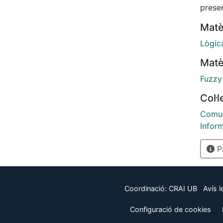
presen
since 
Matè
standa
Lògic
no ev
Matè
assign
Fuzzy
we co
Col·
an al
Comun
logics
Inform
negati
valida
Pà
formul
parac
Coordinació:
CRAI UB
Avís l
seman
Configuració de cookies
evalu