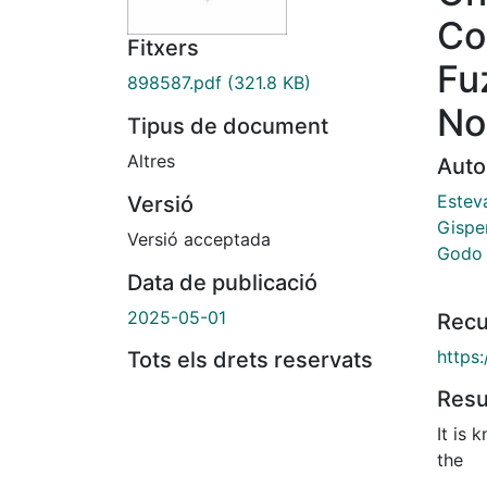
Co
Fitxers
Fu
898587.pdf
(321.8 KB)
No
Tipus de document
Altres
Auto
Estev
Versió
Gispe
Versió acceptada
Godo i
Data de publicació
2025-05-01
Recu
https
Tots els drets reservats
Res
It is 
the