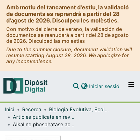
Amb motiu del tancament d'estiu, la validació
de documents es reprendrà a partir del 28
d'agost de 2026. Disculpeu les molèsties.
Con motivo del cierre de verano, la validación de
documentos se reanudará a partir del 28 de agosto
de 2026. Disculpad las molestias
Due to the summer closure, document validation will
resume starting August 28, 2026. We apologize for
any inconvenience.
(current)
Iniciar sessió
Comunitats i col·leccions
Inici
Recerca
Biologia Evolutiva, Ecologia i Ciències Ambientals
Navega per tot el DD
Articles publicats en revistes (Biologia Evolutiva, Ecologia i Ciències Ambientals)
Com publicar
Alkaline phosphatase activity as a tool for assessing nutritional conditions in the seagrass Posidonia oceanica.(L.) Delile
Contacte