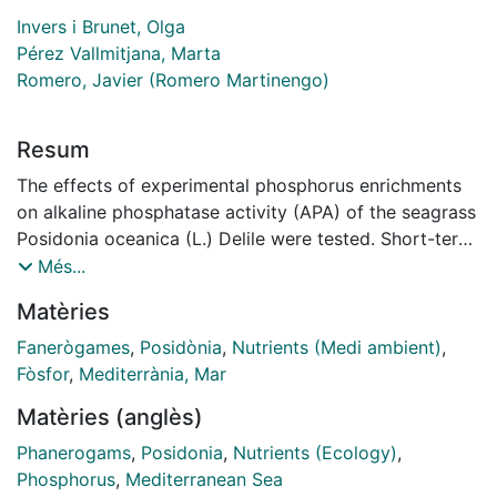
Invers i Brunet, Olga
Pérez Vallmitjana, Marta
Romero, Javier (Romero Martinengo)
Resum
The effects of experimental phosphorus enrichments
on alkaline phosphatase activity (APA) of the seagrass
Posidonia oceanica (L.) Delile were tested. Short-term
additions (as phosphate, 12 hours, in the laboratory)
Més...
decreased APA by 18-2896, depending on the plant
Matèries
part considered (roots, young leaves or old leaves).
The values of APA after this treatment were well
Fanerògames
,
Posidònia
,
Nutrients (Medi ambient)
,
correlated with interna1 phosphorus pools (as P
Fòsfor
,
Mediterrània, Mar
concentration in plant tissues). Long-term additions
Matèries (anglès)
(as phosphate, added to the sediment, 1 month in situ)
decreased APA by 40-75%, also depending on the
Phanerogams
,
Posidonia
,
Nutrients (Ecology)
,
plant part. We conclude that alkaline phosphatase
Phosphorus
,
Mediterranean Sea