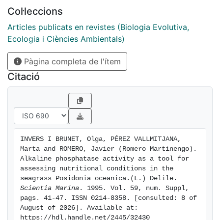
activity is a good indicator of P deficiency in this
Col·leccions
seagrass. We used this indicator to assess the P-
nutritional status in a series of meadows in the NW
Articles publicats en revistes (Biologia Evolutiva,
Mediterranean, finding a high geographical variability,
Ecologia i Ciències Ambientals)
but correlations between APA and basic features of
Pàgina completa de l'ítem
the meadows (carbonate content of the sediment,
organic content of the sediment, shoot density, etc.)
Citació
were not significant. Consequently, phosphorus
deficiency does not seem to be directly related to
these descriptors.
INVERS I BRUNET, Olga, PÉREZ VALLMITJANA, 
Marta and ROMERO, Javier (Romero Martinengo). 
Alkaline phosphatase activity as a tool for 
assessing nutritional conditions in the 
seagrass Posidonia oceanica.(L.) Delile. 
Scientia Marina
. 1995. Vol. 59, num. Suppl, 
pags. 41-47. ISSN 0214-8358. [consulted: 8 of 
August of 2026]. Available at: 
https://hdl.handle.net/2445/32430