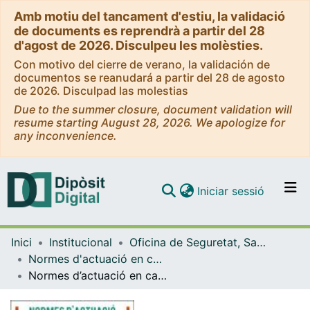
Amb motiu del tancament d'estiu, la validació
de documents es reprendrà a partir del 28
d'agost de 2026. Disculpeu les molèsties.
Con motivo del cierre de verano, la validación de
documentos se reanudará a partir del 28 de agosto
de 2026. Disculpad las molestias
Due to the summer closure, document validation will
resume starting August 28, 2026. We apologize for
any inconvenience.
(current)
Iniciar sessió
Comunitats i col·leccions
Inici
Institucional
Oficina de Seguretat, Salut i Medi Ambient (OSSMA)
Navega per tot el DD
Normes d'actuació en cas d'emergència (OSSMA)
Com publicar
Normes d’actuació en cas d’emergència - Facultat de Belles Arts (Aulari Florensa)
Contacte