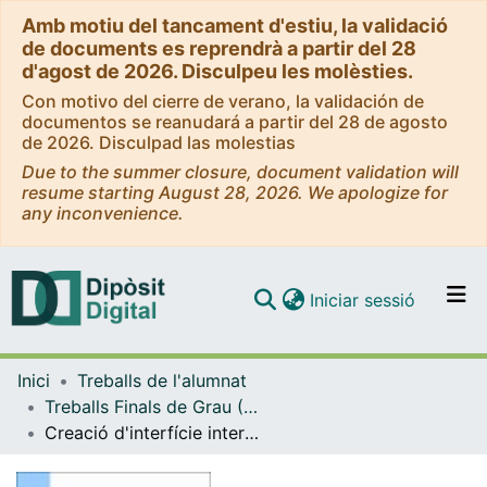
Amb motiu del tancament d'estiu, la validació
de documents es reprendrà a partir del 28
d'agost de 2026. Disculpeu les molèsties.
Con motivo del cierre de verano, la validación de
documentos se reanudará a partir del 28 de agosto
de 2026. Disculpad las molestias
Due to the summer closure, document validation will
resume starting August 28, 2026. We apologize for
any inconvenience.
(current)
Iniciar sessió
Comunitats i col·leccions
Inici
Treballs de l'alumnat
Navega per tot el DD
Treballs Finals de Grau (TFG) - Estadística UB-UPC
Com publicar
Creació d'interfície interactiva amb shiny per la modelització de sèries temporals: estudi mediambiental de la qualitat de l'aire
Contacte