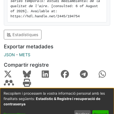
sèries temporals: estudi mediambiental de la 
qualitat de l'aire.
 [consulted: 6 of August 
of 2026]. Available at: 
https://hdl.handle.net/2445/194754
Estadístiques
Exportar metadades
JSON
-
METS
Compartir registre
Recopilem i processem la vostra informació personal amb les
finalitats següents:
Estadístic & Registre i recuperació de
Coordinació:
CRAI UB
Avís legal
Metadades
subjectes a:
contrasenya
Configuració
Política de
Acord