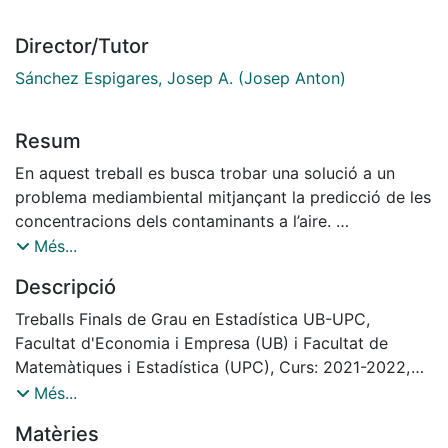
Director/Tutor
Sánchez Espigares, Josep A. (Josep Anton)
Resum
En aquest treball es busca trobar una solució a un
problema mediambiental mitjançant la predicció de les
concentracions dels contaminants a l’aire.
S’ha creat una interfície interactiva mitjançant shiny
Més...
amb format d’un dashboard per modelitzar de manera
Descripció
àgil qualsevol tipus de sèries temporals aplicant els
mètodes d’allisat exponencial, la metodologia Box-
Treballs Finals de Grau en Estadística UB-UPC,
Jenkins i l’algoritme prophet.
Facultat d'Economia i Empresa (UB) i Facultat de
Finalment, s’ha dut a terme l’anàlisi i la creació dels
Matemàtiques i Estadística (UPC), Curs: 2021-2022,
diferents models de les PM2.5, PM10, NO2, CO i O3
Tutor: Josep Anton Sànchez Espigares
Més...
registrats a Califòrnia durant el 2021. D’aquesta forma,
Matèries
i amb ajuda de la plataforma web, s’ha identificat que