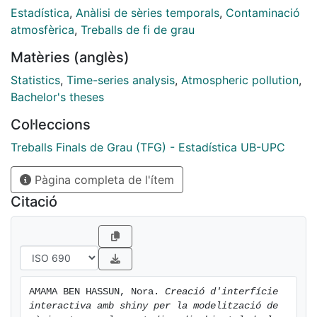
per les partícules pesants i el diòxid de nitrogen el
Estadística
,
Anàlisi de sèries temporals
,
Contaminació
millor model prové de la metodologia Box-Jenkins, un
atmosfèrica
,
Treballs de fi de grau
model SARIMA i pels altres contaminants s’ha adaptat
Matèries (anglès)
millor per a la predicció un model creat a partir dels
mètodes d’allisat exponencial.
Statistics
,
Time-series analysis
,
Atmospheric pollution
,
Bachelor's theses
Col·leccions
Treballs Finals de Grau (TFG) - Estadística UB-UPC
Pàgina completa de l'ítem
Citació
AMAMA BEN HASSUN, Nora. 
Creació d'interfície 
interactiva amb shiny per la modelització de 