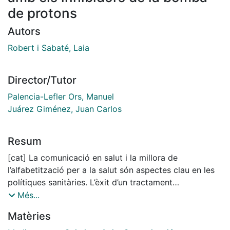
de protons
Autors
Robert i Sabaté, Laia
Director/Tutor
Palencia-Lefler Ors, Manuel
Juárez Giménez, Juan Carlos
Resum
[cat] La comunicació en salut i la millora de
l’alfabetització per a la salut són aspectes clau en les
polítiques sanitàries. L’èxit d’un tractament
farmacològic no només depèn de l’eficàcia del
Més...
medicament sinó també del coneixement que el
Matèries
pacient té sobre aquest medicament i del seu grau