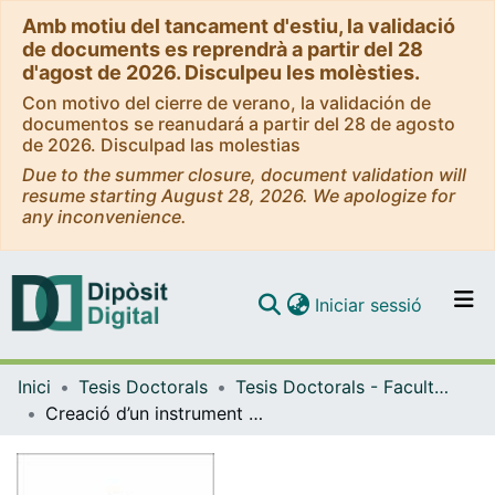
Amb motiu del tancament d'estiu, la validació
de documents es reprendrà a partir del 28
d'agost de 2026. Disculpeu les molèsties.
Con motivo del cierre de verano, la validación de
documentos se reanudará a partir del 28 de agosto
de 2026. Disculpad las molestias
Due to the summer closure, document validation will
resume starting August 28, 2026. We apologize for
any inconvenience.
(current)
Iniciar sessió
Comunitats i col·leccions
Inici
Tesis Doctorals
Tesis Doctorals - Facultat - Farmàcia i Ciències de l'Alimentació
Navega per tot el DD
Creació d’un instrument de verificació i guiatge per millorar la qualitat informativa en la comunicació farmacoterapèutica. Cas pràctic amb els inhibidors de la bomba de protons
Com publicar
Contacte