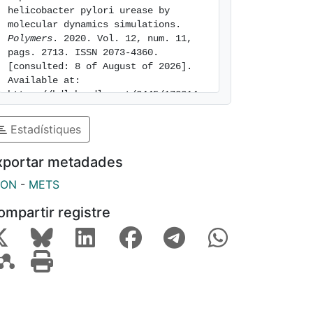
helicobacter pylori urease by 
molecular dynamics simulations. 
Polymers
. 2020. Vol. 12, num. 11, 
pags. 2713. ISSN 2073-4360. 
[consulted: 8 of August of 2026]. 
Available at: 
https://hdl.handle.net/2445/172314
Estadístiques
xportar metadades
SON
-
METS
ompartir registre