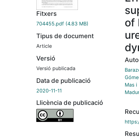
su
Fitxers
of
704455.pdf
(4.83 MB)
ur
Tipus de document
dy
Article
Versió
Auto
Versió publicada
Baraz
Gómez
Data de publicació
Mas i
2020-11-11
Madur
Llicència de publicació
Recu
https
Res