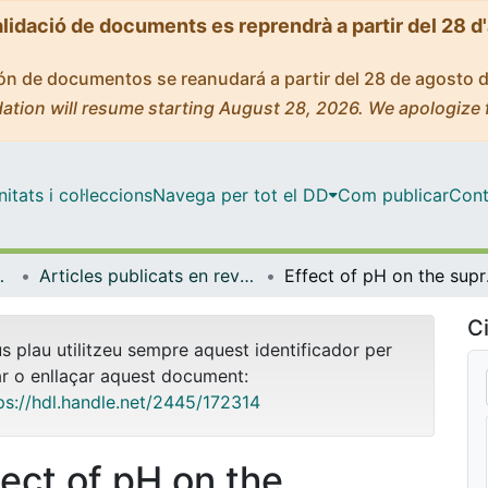
alidació de documents es reprendrà a partir del 28 d
ción de documentos se reanudará a partir del 28 de agosto 
ation will resume starting August 28, 2026. We apologize 
tats i col·leccions
Navega per tot el DD
Com publicar
Cont
ímica Física
Articles publicats en revistes (Ciència dels Materials i Química Física)
Effect of pH on 
Ci
us plau utilitzeu sempre aquest identificador per
ar o enllaçar aquest document:
ps://hdl.handle.net/2445/172314
fect of pH on the