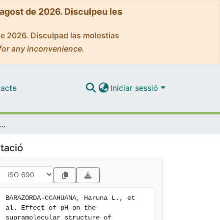
'agost de 2026. Disculpeu les
de 2026. Disculpad las molestias
for any inconvenience.
acte
Iniciar sessió
the supramolecular structure of helicobacter pylori urease by molecular dynamics simulations
tació
BARAZORDA-CCAHUANA, Haruna L., et 
al. Effect of pH on the 
supramolecular structure of 