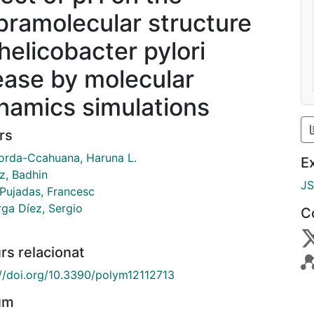
pramolecular structure
 helicobacter pylori
ease by molecular
namics simulations
rs
orda-Ccahuana, Haruna L.
E
, Badhin
J
 Pujadas, Francesc
ga Díez, Sergio
C
rs relacionat
://doi.org/10.3390/polym12112713
um