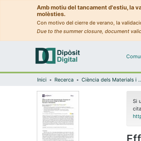
Amb motiu del tancament d'estiu, la v
molèsties.
Con motivo del cierre de verano, la valida
Due to the summer closure, document valid
Comuni
Inici
Recerca
Ciència dels Materials i Qu
Si 
cit
htt
Ef