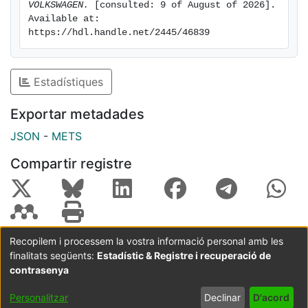
VOLKSWAGEN.
 [consulted: 9 of August of 2026]. 
Available at: 
https://hdl.handle.net/2445/46839
Estadístiques
Exportar metadades
JSON
-
METS
Compartir registre
Recopilem i processem la vostra informació personal amb les
finalitats següents:
Estadístic & Registre i recuperació de
Coordinació:
CRAI UB
Avís legal
Metadades
subjectes a:
contrasenya
Configuració
Política de
Acord
Personalitzar
Declinar
D'acord
de cookies
privadesa
d'usuari