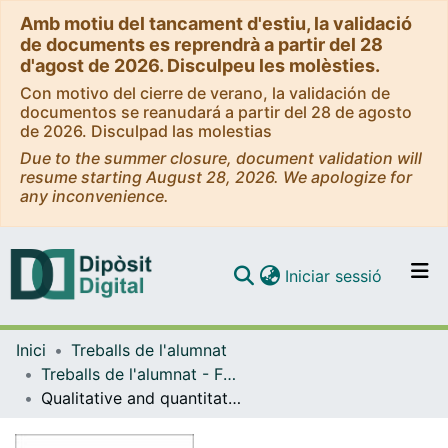
Amb motiu del tancament d'estiu, la validació
de documents es reprendrà a partir del 28
d'agost de 2026. Disculpeu les molèsties.
Con motivo del cierre de verano, la validación de
documentos se reanudará a partir del 28 de agosto
de 2026. Disculpad las molestias
Due to the summer closure, document validation will
resume starting August 28, 2026. We apologize for
any inconvenience.
(current)
Iniciar sessió
Comunitats i col·leccions
Inici
Treballs de l'alumnat
Navega per tot el DD
Treballs de l'alumnat - Facultat d'Economia i Empresa - Departament de Comptabilitat - Anàlisi d'Estats Comptables
Com publicar
Qualitative and quantitative financial analysis of VOLKSWAGEN
Contacte