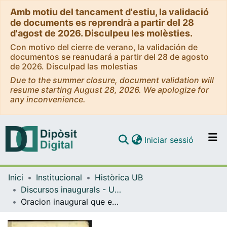
Amb motiu del tancament d'estiu, la validació
de documents es reprendrà a partir del 28
d'agost de 2026. Disculpeu les molèsties.
Con motivo del cierre de verano, la validación de
documentos se reanudará a partir del 28 de agosto
de 2026. Disculpad las molestias
Due to the summer closure, document validation will
resume starting August 28, 2026. We apologize for
any inconvenience.
(current)
Iniciar sessió
Comunitats i col·leccions
Inici
Institucional
Històrica UB
Navega per tot el DD
Discursos inaugurals - Universitat de Barcelona
Com publicar
Oracion inaugural que en la solemne apertura del curso académico de 1865 á 1866 leyó ante el claustro de la Universidad de Barcelona el Doctor D. Manuel Milá y Fontanals.
Contacte