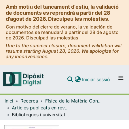
Amb motiu del tancament d'estiu, la validació
de documents es reprendrà a partir del 28
d'agost de 2026. Disculpeu les molèsties.
Con motivo del cierre de verano, la validación de
documentos se reanudará a partir del 28 de agosto
de 2026. Disculpad las molestias
Due to the summer closure, document validation will
resume starting August 28, 2026. We apologize for
any inconvenience.
(current)
Iniciar sessió
Comunitats i col·leccions
Inici
Recerca
Física de la Matèria Condensada
Navega per tot el DD
Articles publicats en revistes (Física de la Matèria Condensada)
Com publicar
Biblioteques i universitats públiques: un camí comú cap a una ciència més ciutadana
Contacte