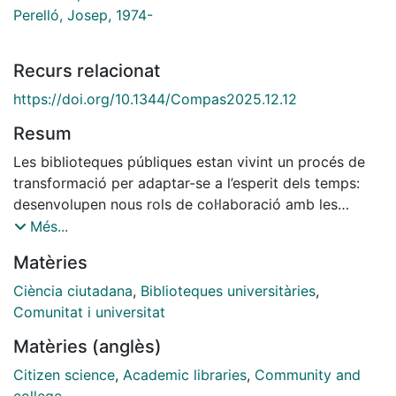
Perelló, Josep, 1974-
Recurs relacionat
https://doi.org/10.1344/Compas2025.12.12
Resum
Les biblioteques públiques estan vivint un procés de
transformació per adaptar-se a l’esperit dels temps:
desenvolupen nous rols de col·laboració amb les
universitats, apropen la recerca científica a la
Més...
comunitat i esdevenen espais segurs, de ben-estar
Matèries
social i ambiental per als ciutadans.
Ciència ciutadana
,
Biblioteques universitàries
,
Comunitat i universitat
Matèries (anglès)
Citizen science
,
Academic libraries
,
Community and