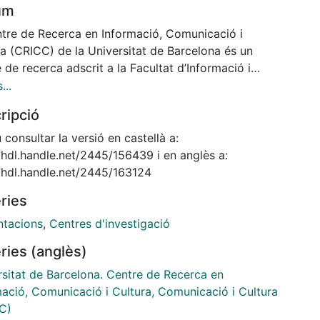
um
ntre de Recerca en Informació, Comunicació i
ra (CRICC) de la Universitat de Barcelona és un
 de recerca adscrit a la Facultat d’Informació i
s Audiovisuals de la Universitat de Barcelona que es
...
ar l’any 2017 per tal d’agrupar les activitats de
ripció
a actives a la facultat i que giraven entorn de la
mació i documentació, el patrimoni documental, els
consultar la versió en castellà a:
s culturals i la comunicació audiovisual.
/hdl.handle.net/2445/156439 i en anglès a:
uest quadern volem resumir els nostres objectius i
//hdl.handle.net/2445/163124
tats. Hi podreu trobar la descripció de les vuit línies
ries
cerca actives en aquest moment, també la fitxa del
nal investigador que actualmente és membre del
ntacions
,
Centres d'investigació
, el resum de projectes de recerca i de publicacions
ries (anglès)
arrers tres anys (2017-2019) i, finalment, una
ncia a dos productes elaborats pel CRICC, l’Anuari
rsitat de Barcelona. Centre de Recerca en
lioteques, Llibres i Lectura, una publicació biennal, i
mació, Comunicació i Cultura, Comunicació i Cultura
e de dades MIAR (Matriu d’Informació per a l’Anàlisi
C)