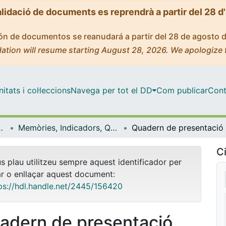
alidació de documents es reprendrà a partir del 28 d
ción de documentos se reanudará a partir del 28 de agosto 
ation will resume starting August 28, 2026. We apologize 
tats i col·leccions
Navega per tot el DD
Com publicar
Cont
Comunicació i Cultura (CRICC)
Memòries, Indicadors, Quaderns de difusió... (Centre de Recerca en Informació, Comunicació i Cultura (CRICC)
Ci
us plau utilitzeu sempre aquest identificador per
ar o enllaçar aquest document:
ps://hdl.handle.net/2445/156420
adern de presentació