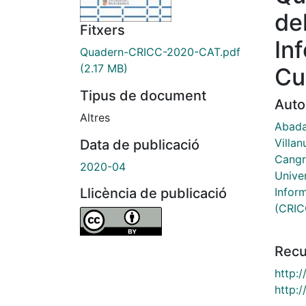
de
Fitxers
In
Quadern-CRICC-2020-CAT.pdf
(2.17 MB)
Cu
Tipus de document
Auto
Altres
Abada
Villan
Data de publicació
Cangr
2020-04
Unive
Infor
Llicència de publicació
(CRIC
Recu
http:
http: