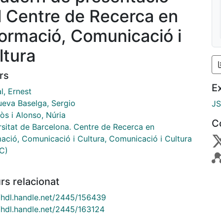
l Centre de Recerca en
formació, Comunicació i
ltura
rs
E
l, Ernest
ueva Baselga, Sergio
J
òs i Alonso, Núria
C
rsitat de Barcelona. Centre de Recerca en
mació, Comunicació i Cultura, Comunicació i Cultura
C)
rs relacionat
//hdl.handle.net/2445/156439
//hdl.handle.net/2445/163124