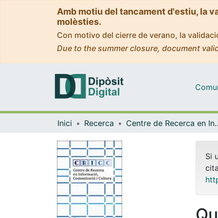
Amb motiu del tancament d'estiu, la v
molèsties.
Con motivo del cierre de verano, la valida
Due to the summer closure, document valid
Comuni
Inici
Recerca
Centre de Recerca en Informació, 
Si 
cit
htt
Qu