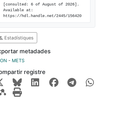
[consulted: 6 of August of 2026]. 
Available at: 
https://hdl.handle.net/2445/156420
Estadístiques
xportar metadades
SON
-
METS
ompartir registre