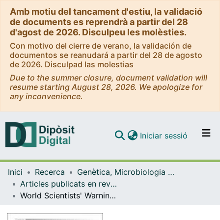
Amb motiu del tancament d'estiu, la validació
de documents es reprendrà a partir del 28
d'agost de 2026. Disculpeu les molèsties.
Con motivo del cierre de verano, la validación de
documentos se reanudará a partir del 28 de agosto
de 2026. Disculpad las molestias
Due to the summer closure, document validation will
resume starting August 28, 2026. We apologize for
any inconvenience.
(current)
Iniciar sessió
Comunitats i col·leccions
Inici
Recerca
Genètica, Microbiologia i Estadística
Navega per tot el DD
Articles publicats en revistes (Genètica, Microbiologia i Estadística)
Com publicar
World Scientists' Warning of a Climate Emergency
Contacte