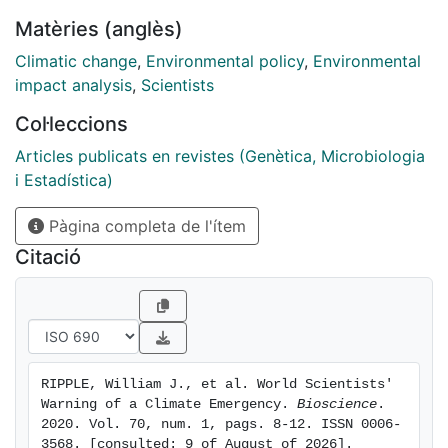
Matèries (anglès)
Climatic change
,
Environmental policy
,
Environmental
impact analysis
,
Scientists
Col·leccions
Articles publicats en revistes (Genètica, Microbiologia
i Estadística)
Pàgina completa de l'ítem
Citació
RIPPLE, William J., et al. World Scientists' 
Warning of a Climate Emergency. 
Bioscience
. 
2020. Vol. 70, num. 1, pags. 8-12. ISSN 0006-
3568. [consulted: 9 of August of 2026]. 