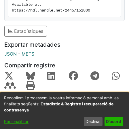
Available at: 
https://hdl.handle.net/2445/151800
Estadístiques
Exportar metadades
JSON
-
METS
Compartir registre
Recopilem i processem la vostra informació personal amb les
finalitats següents:
Estadístic & Registre i recuperació de
Coordinació:
CRAI UB
Avís legal
Metadades
subjectes a:
contrasenya
Configuració
Política de
Acord
Personalitzar
Declinar
D'acord
de cookies
privadesa
d'usuari
final