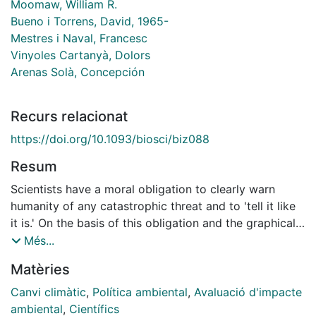
Moomaw, William R.
Bueno i Torrens, David, 1965-
Mestres i Naval, Francesc
Vinyoles Cartanyà, Dolors
Arenas Solà, Concepción
Recurs relacionat
https://doi.org/10.1093/biosci/biz088
Resum
Scientists have a moral obligation to clearly warn
humanity of any catastrophic threat and to 'tell it like
it is.' On the basis of this obligation and the graphical
indicators presented below, we declare, with more
Més...
than 11,000 scientist signatories from around the
Matèries
world, clearly and unequivocally that planet Earth is
facing a climate emergency.
Canvi climàtic
,
Política ambiental
,
Avaluació d'impacte
ambiental
,
Científics