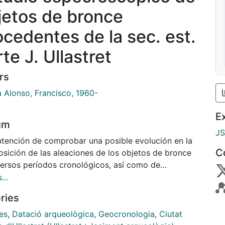
jetos de bronce
ocedentes de la sec. est.
te J. Ullastret
rs
a Alonso, Francisco, 1960-
E
um
J
ntención de comprobar una posible evolución en la
C
sición de las aleaciones de los objetos de bronce
versos períodos cronológicos, así como de
ecer posibles diferencias entre piezas de naturaleza
...
sa, y principalmente con ánimo de demostrar la
ries
cación de las mismas en el yacimiento por medio de
mparación de escorias y fragmentos de piezas
es
,
Datació arqueològica
,
Geocronologia
,
Ciutat
nadas de una misma procedencia locativa,