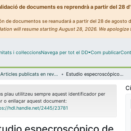
alidació de documents es reprendrà a partir del 28 d
ción de documentos se reanudará a partir del 28 de agosto 
ation will resume starting August 28, 2026. We apologize 
tats i col·leccions
Navega per tot el DD
Com publicar
Cont
Articles publicats en revistes (Història i Arqueologia)
Estudio especroscópico de objetos de bronce procedentes de la sec. est. corte J. Ullastret
Ci
us plau utilitzeu sempre aquest identificador per
ar o enllaçar aquest document:
ps://hdl.handle.net/2445/23781
tudio especroscópico de