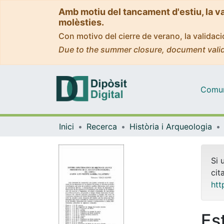
Amb motiu del tancament d'estiu, la v
molèsties.
Con motivo del cierre de verano, la valida
Due to the summer closure, document valid
Comuni
Inici
Recerca
Història i Arqueologia
Si 
cit
htt
Es