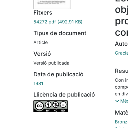
ob
Fitxers
pr
54272.pdf
(492.91 KB)
cor
Tipus de document
Article
Auto
Graci
Versió
Versió publicada
Res
Data de publicació
Con i
1981
compo
en di
Llicència de publicació
establ
Més
diver
Matè
fabri
la co
Bronz
termi