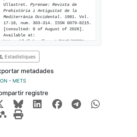
Ullastret. 
Pyrenae: Revista de 
Prehistòria i Antiguitat de la 
Mediterrània Occidental
. 1981. Vol. 
17-18, num. 303-314. ISSN 0079-8215. 
[consulted: 8 of August of 2026]. 
Available at: 
https://hdl.handle.net/2445/23781
Estadístiques
xportar metadades
SON
-
METS
ompartir registre